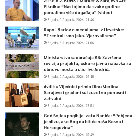
Žiško o 2. KUNST Market & Sarajevo Art
Pikniku: “Nastojimo da svake godine
ponudimo više događaja” (video)
Srijeda, 5 Augusta 2026, 21:46
Kapo i Barlov o medaljama iz Hrvatske:
“Trenirali smo jako. Vjerovali smo”
Srijeda, 5 Augusta 2026, 21:06
Ministarstvo saobraćaja KS: Završena
revizija projekta, uskoro javna nabavka za
obnovu mosta u ulici Ive Andrića
Srijeda, 5 Augusta 2026, 19:18
Avdić u Vijećnici primio Dinu Merlina:
Sarajevo i građani su izuzetno ponosni i
zahvalni
Srijeda, 5 Augusta 2026, 17:51
Godišnjica pogibije Izeta Nanića: “Pobjeda
je blizu, ako Bog da bit će naša Bosna i
Hercegovina”
Srijeda, 5 Augusta 2026, 15:49