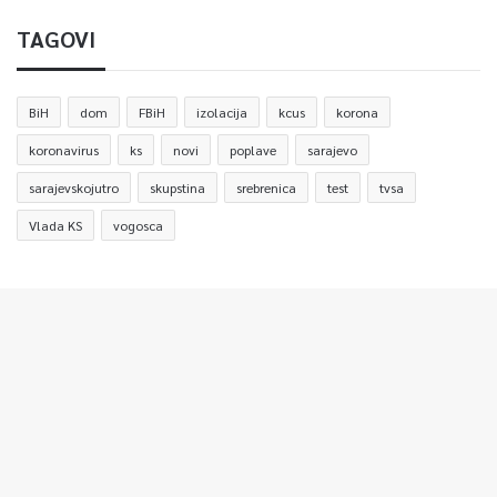
TAGOVI
BiH
dom
FBiH
izolacija
kcus
korona
koronavirus
ks
novi
poplave
sarajevo
sarajevskojutro
skupstina
srebrenica
test
tvsa
Vlada KS
vogosca