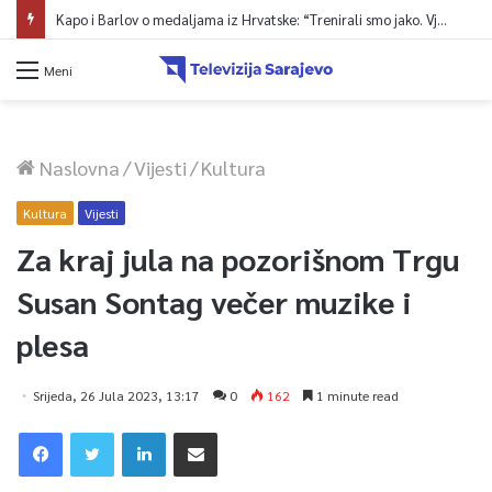
Kapo i Barlov o medaljama iz Hrvatske: “Trenirali smo jako. Vjerovali smo”
Meni
Naslovna
/
Vijesti
/
Kultura
Kultura
Vijesti
Za kraj jula na pozorišnom Trgu
Susan Sontag večer muzike i
plesa
Srijeda, 26 Jula 2023, 13:17
0
162
1 minute read