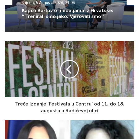
Srijeda, 5 Augusta 2026, 21:06
Kapo i Barlov o medaljama iz Hrvatske:
0
“Trenirali smo jako. Vjerovali smo”
Article Rating
Treće izdanje 'Festivala u Centru' od 11. do 18.
augusta u Radićevoj ulici