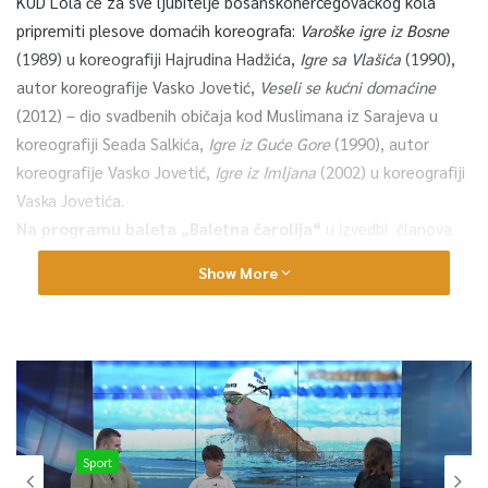
KUD Lola će za sve ljubitelje bosanskohercegovačkog kola
pripremiti plesove domaćih koreografa:
Varoške igre iz Bosne
(1989) u koreografiji Hajrudina Hadžića,
Igre sa Vlašića
(1990),
autor koreografije Vasko Jovetić,
Veseli se kućni domaćine
(2012) – dio svadbenih običaja kod Muslimana iz Sarajeva u
koreografiji Seada Salkića,
Igre iz Guće Gore
(1990), autor
koreografije Vasko Jovetić,
Igre iz Imljana
(2002) u koreografiji
Vaska Jovetića.
Na programu baleta „Baletna čarolija“
u izvedbi članova
baletne škole “Aurora” – KUD „Baščaršija“, te članova BASICS
Show More
škole naći će se numere:
Prijatelji
– Prvi baletni koraci i
stvaranje prijateljstva kroz umjetnost.
Polka-Mazurka
–
okretna međukulturalna igra,
Waltz music Enchanted Ballroom
muzika gotičkog valcera.
Farruca forma flamenca
– kroz koju se
otkriva nevjerovatna snaga i ravnopravnost. Freedom –
sloboda kao najvažniji segment ljudskog bivstvovanja,
saopćeno je iz Narodnog pozorišta Sarajevo
Sport