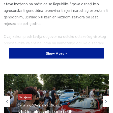
stava izvršeno na način da se Republika Srpska označi kao
agresorska ili genocidna tvorevina ili njeni narodi agresorskim ili
genocidnim, učinilac biti kažnjen kaznom zatvora od šest
mjeseci do pet godina.
Ovaj zakon predstavlja odgovor na odluku odlazećeg visokog
predstavnika Valentina Incka na nametanje odluke o zabrani
negiranja genocida, te je zaštita RS i njenih građana, piše u
Show More
obrazloženju.
0
Article Rating
Sarajevo
Četvrtak, 6 Augusta 2026, 21:03
Izložba luksuznih i sportskih