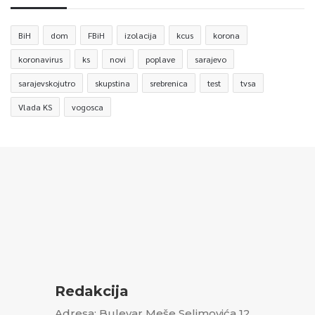
BiH
dom
FBiH
izolacija
kcus
korona
koronavirus
ks
novi
poplave
sarajevo
sarajevskojutro
skupstina
srebrenica
test
tvsa
Vlada KS
vogosca
Redakcija
Adresa: Bulevar Meše Selimovića 12,