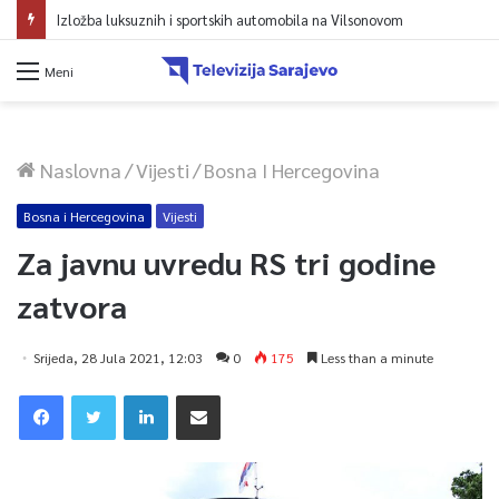
Izložba luksuznih i sportskih automobila na Vilsonovom
Meni
Naslovna
/
Vijesti
/
Bosna I Hercegovina
Bosna i Hercegovina
Vijesti
Za javnu uvredu RS tri godine
zatvora
Srijeda, 28 Jula 2021, 12:03
0
175
Less than a minute