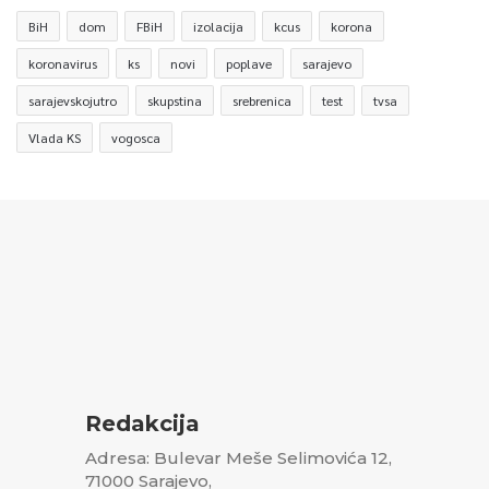
BiH
dom
FBiH
izolacija
kcus
korona
koronavirus
ks
novi
poplave
sarajevo
sarajevskojutro
skupstina
srebrenica
test
tvsa
Vlada KS
vogosca
Redakcija
Adresa: Bulevar Meše Selimovića 12,
71000 Sarajevo,