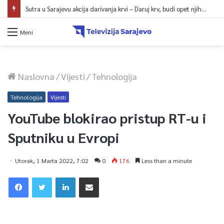
Sutra u Sarajevu akcija darivanja krvi – Daruj krv, budi opet njihov heroj
Meni
Naslovna
/
Vijesti
/
Tehnologija
Tehnologija
Vijesti
YouTube blokirao pristup RT-u i
Sputniku u Evropi
Utorak, 1 Marta 2022, 7:02
0
176
Less than a minute