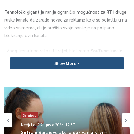
Tehnološki gigant je ranije ograničio mogućnost za
RT
i druge
ruske kanale da zarade novac za reklame koje se pojavljuju na
video snimcima, ali je proširio svoje sankcije na potpuno
blokiranje ovih kanala.
“Zbog trenutnog rata u Ukrajini, blokiramo
YouTube
kanale
povezane sa
RT-om
i
Sputnikom
širom
Evrope.
Odluka
Show More
odmah stupa na snagu”, navodi se u saopćenju Google Europe.
0
Article Rating
Sarajevo
Nedjelja, 9 Augusta 2026, 12:37
Sutra u Sarajevu akcija darivanja krvi –