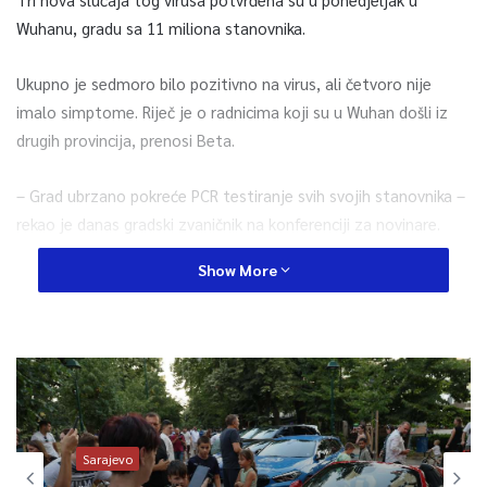
Wuhanu, gradu sa 11 miliona stanovnika.
Ukupno je sedmoro bilo pozitivno na virus, ali četvoro nije
imalo simptome. Riječ je o radnicima koji su u Wuhan došli iz
drugih provincija, prenosi Beta.
– Grad ubrzano pokreće PCR testiranje svih svojih stanovnika –
rekao je danas gradski zvaničnik na konferenciji za novinare.
Show More
Posljednji slučajevi koronavirusa u Wuhanu bili su u maju.
Prošlog mjeseca na istoku Kine pojavio se Delta soj
koronavirusa.
0
Sarajevo
Article Rating