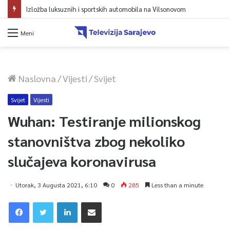
Izložba luksuznih i sportskih automobila na Vilsonovom
Meni
Naslovna
/
Vijesti
/
Svijet
Svijet
Vijesti
Wuhan: Testiranje milionskog
stanovništva zbog nekoliko
slučajeva koronavirusa
Utorak, 3 Augusta 2021, 6:10
0
285
Less than a minute