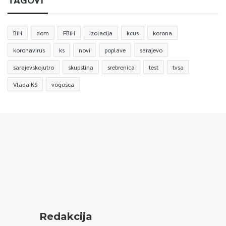
BiH
dom
FBiH
izolacija
kcus
korona
koronavirus
ks
novi
poplave
sarajevo
sarajevskojutro
skupstina
srebrenica
test
tvsa
Vlada KS
vogosca
Redakcija