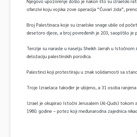
Njegovo upozorenje došlo je nakon što su izraelski rat
ofanzivi koju vojska zove operacija “Čuvari zida”, pren
Broj Palestinaca koje su izraelske snage ubile od počet
desetoro djece, a broj povređenih je 203, saopštilo je 
Tenzije su narasle u naselju Sheikh Jarrah u Istočnom A
deložaciju palestinskih porodica.
Palestinci koji protestiraju u znak solidarnosti sa stan
Troje Izraelaca također je ubijeno, a 31 osoba ranjen
Izrael je okupirao Istočni Jerusalem (Al-Quds) tokom a
1980. godine – potez koji međunarodna zajednica nikada