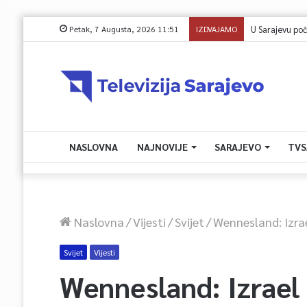
Petak, 7 Augusta, 2026 11:51
IZDVAJAMO
U Sarajevu počelo
NASLOVNA
NAJNOVIJE
SARAJEVO
TVS
Naslovna
/
Vijesti
/
Svijet
/
Wennesland: Izrae
Svijet
Vijesti
Wennesland: Izrael 