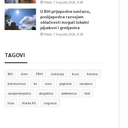
Petak, 7 Augusta 2026, 9:49
U BiH prijepodne sunčano,
poslijepodne razvojem
oblačnosti mogući lokalni
pljuskovi i grmljavina
Petak, 7 Augusta 2026, 9:18
TAGOVI
BiH
dom
FBiH
izolacija
kcus
korona
koronavirus
ks
novi
poplave
sarajevo
sarajevskojutro
skupstina
srebrenica
test
tvsa
Vlada KS
vogosca