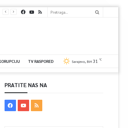
℃
31
 KORUPCIJU
TV RASPORED
Sarajevo, BiH
PRATITE NAS NA