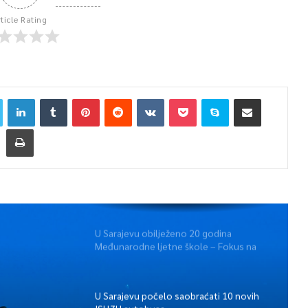
rticle Rating
U Sarajevu obilježeno 20 godina
Međunarodne ljetne škole – Fokus na
izazovima međunarodne pravde
U Sarajevu počelo saobraćati 10 novih