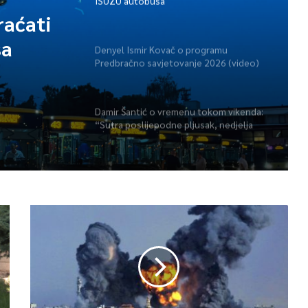
ISUZU autobusa
raćati
sa
Denyel Ismir Kovač o programu
Predbračno savjetovanje 2026 (video)
Damir Šantić o vremenu tokom vikenda:
“Sutra poslijepodne pljusak, nedjelja
lijepa” (video)