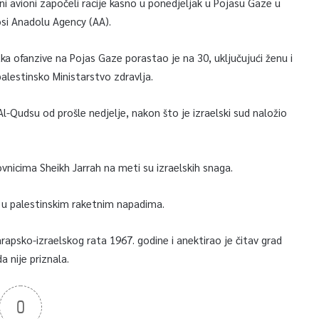
ni avioni započeli racije kasno u ponedjeljak u Pojasu Gaze u
osi Anadolu Agency (AA).
ka ofanzive na Pojas Gaze porastao je na 30, uključujući ženu i
palestinsko Ministarstvo zdravlja.
l-Qudsu od prošle nedjelje, nakon što je izraelski sud naložio
ovnicima Sheikh Jarrah na meti su izraelskih snaga.
a u palestinskim raketnim napadima.
rapsko-izraelskog rata 1967. godine i anektirao je čitav grad
 nije priznala.
0