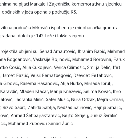
anima na pijaci Markale i Zajedničku komemorativnu sjednicu
 općinskih vijeća općina s područja KS.
zili na području Mrkovića ispaljena je minobacačka granata
rađana, dok ih je 142 teže i lakše ranjeno.
ojektila ubijeni su: Senad Arnautović, Ibrahim Babić, Mehmed
dana Bogdanović, Vaskrsije Bojinović, Muhamed Borovina, Faruk
ko Čosić, Alija Čukojević, Verica Ćilimdžić, Smilja Delić, Ifet
smet Fazlić, Vejsil Ferhatbegović, Dževdet Fetahović,
ibović, Rasema Hasanović, Alija Hurko, Mirsada Ibrulj,
Karavdić, Mladen Klačar, Marija Knežević, Selima Kovač, lbro
alović, Jadranka Minić, Safer Musić, Nura Odžak, Mejra Orman,
, Rizvo Sabit, Zahida Sablja, Nedžad Salihović, Hajrija Smajić,
ović, Ahmed Šehbajraktarević, Bejto Škrijelj, Junuz Švrakić,
Zečić, Muhamed Zubović i Senad Žunić.