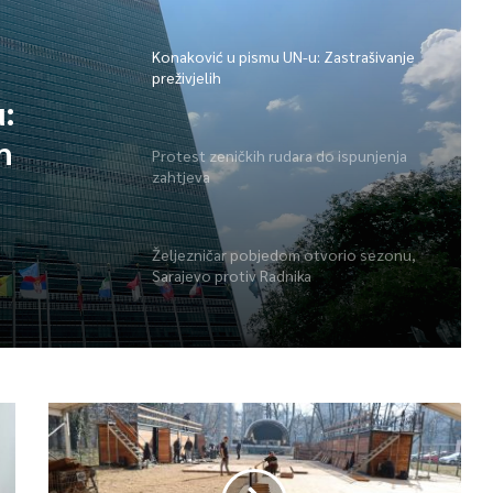
Konaković u pismu UN-u: Zastrašivanje
preživjelih
:
h
Protest zeničkih rudara do ispunjenja
zahtjeva
Željezničar pobjedom otvorio sezonu,
Sarajevo protiv Radnika