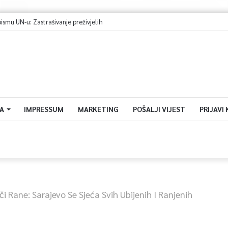
h rudara do ispunjenja zahtjeva
A
IMPRESSUM
MARKETING
POŠALJI VIJEST
PRIJAVI
či Rane: Sarajevo Se Sjeća Svih Ubijenih I Ranjenih