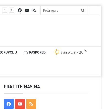
℃
20
 KORUPCIJU
TV RASPORED
Sarajevo, BiH
PRATITE NAS NA