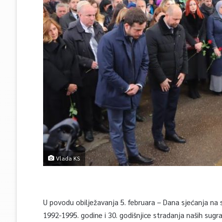
Vlada KS
U povodu obilježavanja 5. februara – Dana sjećanja na 
1992-1995. godine i 30. godišnjice stradanja naših sugr