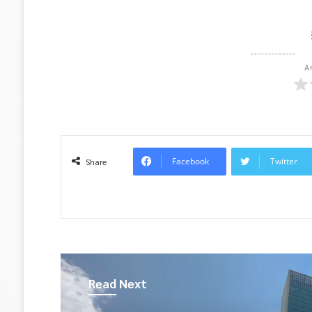
A
Facebook
Twitter
Share
Read Next