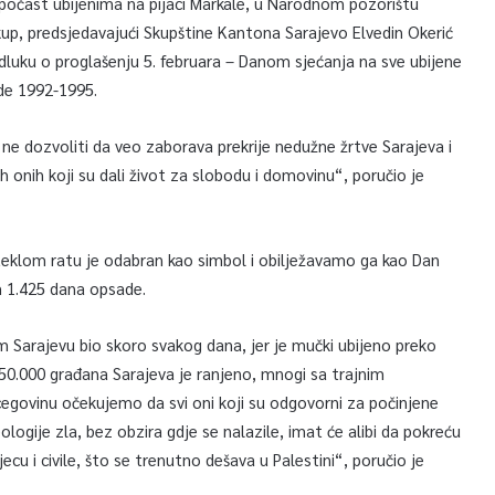
e počast ubijenima na pijaci Markale, u Narodnom pozorištu
up, predsjedavajući Skupštine Kantona Sarajevo Elvedin Okerić
odluku o proglašenju 5. februara – Danom sjećanja na sve ubijene
de 1992-1995.
ne dozvoliti da veo zaborava prekrije nedužne žrtve Sarajeva i
h onih koji su dali život za slobodu i domovinu“, poručio je
teklom ratu je odabran kao simbol i obilježavamo ga kao Dan
m 1.425 dana opsade.
 Sarajevu bio skoro svakog dana, jer je mučki ubijeno preko
d 50.000 građana Sarajeva je ranjeno, mnogi sa trajnim
cegovinu očekujemo da svi oni koji su odgovorni za počinjene
ologije zla, bez obzira gdje se nalazile, imat će alibi da pokreću
jecu i civile, što se trenutno dešava u Palestini“, poručio je