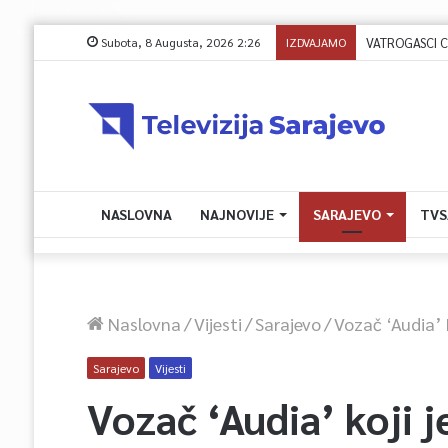
Subota, 8 Augusta, 2026 2:26
IZDVAJAMO
VATROGASCI CIV
NASLOVNA
NAJNOVIJE
SARAJEVO
TVS
Naslovna
/
Vijesti
/
Sarajevo
/
Vozač ‘Audia’ 
Sarajevo
Vijesti
Vozač ‘Audia’ koji j