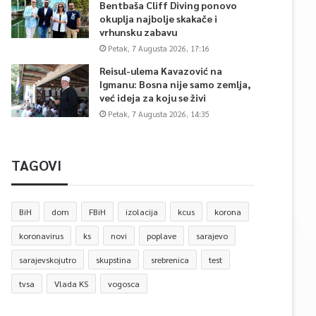
Bentbaša Cliff Diving ponovo
okuplja najbolje skakače i
vrhunsku zabavu
Petak, 7 Augusta 2026, 17:16
Reisul-ulema Kavazović na
Igmanu: Bosna nije samo zemlja,
već ideja za koju se živi
Petak, 7 Augusta 2026, 14:35
TAGOVI
BiH
dom
FBiH
izolacija
kcus
korona
koronavirus
ks
novi
poplave
sarajevo
sarajevskojutro
skupstina
srebrenica
test
tvsa
Vlada KS
vogosca