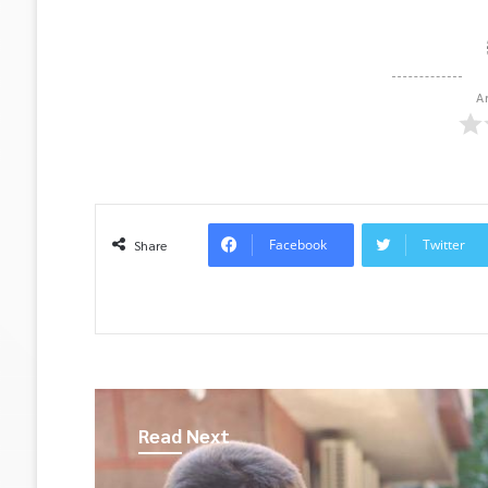
A
Facebook
Twitter
Share
Read Next