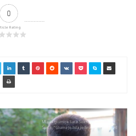
0
rticle Rating
Mlada glumica Sara Seksan u emisiji
Špica: “Gluma je bila jedina opcija, uz rad
i disciplinu sve je moguće”