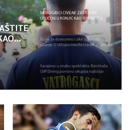
VATROGASCI CIVILNE ZAŠTITE KS
UPUĆENI U KONJIC KAO ISPOMOĆ U
GAŠENJU POŽARA
ZAŠTITE
KAO
Dova za domovinu i zikir u Ratnoj
džamiji: U sklopu manifestacije „Odbrana
POŽARA
BiH – Igman 2026“ odana počast
herojima
Sarajevo u znaku spektakla: Bentbaša
Cliff Diving ponovo okuplja najbolje
skakače i vrhunsku zabavu