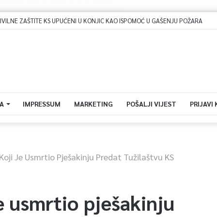
ILNE ZAŠTITE KS UPUĆENI U KONJIC KAO ISPOMOĆ U GAŠENJU POŽARA
A
IMPRESSUM
MARKETING
POŠALJI VIJEST
PRIJAVI
Koji Je Usmrtio Pješakinju Predat Tužilaštvu KS
e usmrtio pješakinju