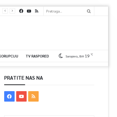
℃
19
 KORUPCIJU
TV RASPORED
Sarajevo, BiH
PRATITE NAS NA