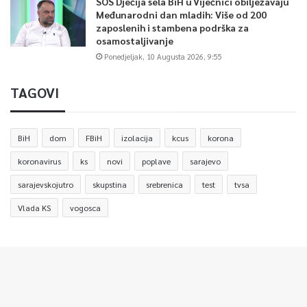
SOS Dječija sela BiH u Vijećnici obilježavaju
Međunarodni dan mladih: Više od 200
zaposlenih i stambena podrška za
osamostaljivanje
Ponedjeljak, 10 Augusta 2026, 9:55
TAGOVI
BiH
dom
FBiH
izolacija
kcus
korona
koronavirus
ks
novi
poplave
sarajevo
sarajevskojutro
skupstina
srebrenica
test
tvsa
Vlada KS
vogosca