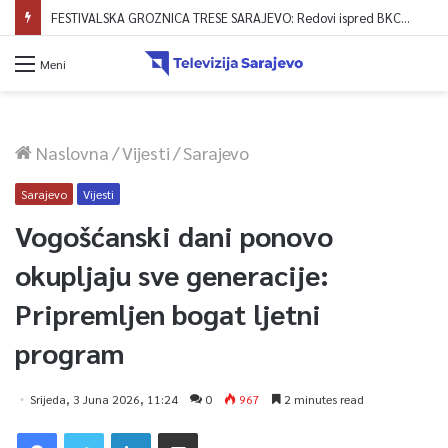
KRAJ MUKA ZA STANOVNIKE NAHOREVA: Asfaltiranjem Ulice Vranica brijeg spajaju se gornji i središnji dio naselja
Meni
Naslovna
/
Vijesti
/
Sarajevo
Sarajevo
Vijesti
Vogošćanski dani ponovo
okupljaju sve generacije:
Pripremljen bogat ljetni
program
Srijeda, 3 Juna 2026, 11:24
0
967
2 minutes read