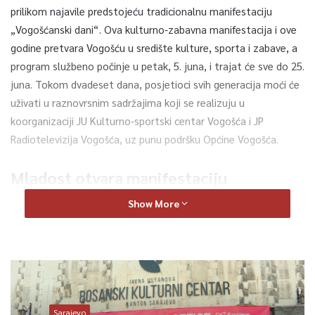
prilikom najavile predstojeću tradicionalnu manifestaciju
„Vogošćanski dani“. Ova kulturno-zabavna manifestacija i ove
godine pretvara Vogošću u središte kulture, sporta i zabave, a
program službeno počinje u petak, 5. juna, i trajat će sve do 25.
juna. Tokom dvadeset dana, posjetioci svih generacija moći će
uživati u raznovrsnim sadržajima koji se realizuju u
koorganizaciji JU Kulturno-sportski centar Vogošća i JP
Radiotelevizija Vogošća, uz punu podršku Općine Vogošća.
Mladost otvara manifestaciju
Show More
Čast da svečano otvore ovogodišnje Vogošćanske dane pripala
je onima na kojima svijet ostaje – maturantima osnovnih škola
sa područja općine Vogošća. Defile maturanata krenut će u
petak sa stadiona „Hakija Mršo“, odakle će se, uz pratnju
limene muzike, uputiti prema upravnoj zgradi „Jasmin Isanović
Žuti“. Tamo ih očekuje kulturno-zabavni program prilagođen
Sarajevo
njihovom uzrastu, uključujući i posebne videoporuke podrške