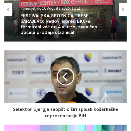
njihovih učitelja, razrednika i direktora. Odmah nakon defilea,
Ponedjeljak, 10 Augusta 2026, 12:21
FESTIVALSKA GROZNICA TRESE
program se nastavlja popularnom manifestacijom „Djeca
SARAJEVO: Redovi ispred BKC-a
pjevaju hitove“.
formirani već od 4 ujutro, zvanično
počela prodaja ulaznica!
Svjetsko prvenstvo i bogat muzički
program na otvorenom
Organizatori su ove godine uveli inovacije u program,
prilagodivši satnicu velikim sportskim događajima. Na Trgu
branilaca Vogošće, na otvorenoj sceni, bit će organizovan javni
doček i prenos utakmica reprezentacije Bosne i Hercegovine na
Svjetskom prvenstvu u fudbalu. Pored sportskih uzbuđenja,
publika će uživati u koncertima estradnih zvijezda kao što su
Ibro Bublin, Neno Murić, Ferid Avdić, grupa Stakleni grad, dok je
Selektor Gjergja saopštio širi spisak košarkaške
spektakularno zatvaranje manifestacije 25. juna rezervisano za
reprezentacije BiH
koncert legendarne grupe Zabranjeno pušenje.