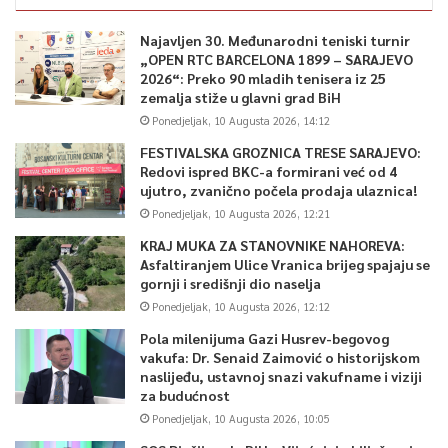
Najavljen 30. Međunarodni teniski turnir
„OPEN RTC BARCELONA 1899 – SARAJEVO
2026“: Preko 90 mladih tenisera iz 25
zemalja stiže u glavni grad BiH
Ponedjeljak, 10 Augusta 2026, 14:12
FESTIVALSKA GROZNICA TRESE SARAJEVO:
Redovi ispred BKC-a formirani već od 4
ujutro, zvanično počela prodaja ulaznica!
Ponedjeljak, 10 Augusta 2026, 12:21
KRAJ MUKA ZA STANOVNIKE NAHOREVA:
0
Asfaltiranjem Ulice Vranica brijeg spajaju se
gornji i središnji dio naselja
Article Rating
Ponedjeljak, 10 Augusta 2026, 12:12
Pola milenijuma Gazi Husrev-begovog
vakufa: Dr. Senaid Zaimović o historijskom
naslijeđu, ustavnoj snazi vakufname i viziji
za budućnost
Ponedjeljak, 10 Augusta 2026, 10:05