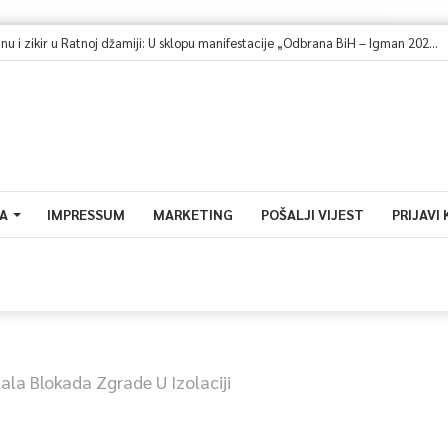
Dova za domovinu i zikir u Ratnoj džamiji: U sklopu manifestacije „Odbrana BiH – Igman 2026“ odana počast herojima
A
IMPRESSUM
MARKETING
POŠALJI VIJEST
PRIJAVI
ala Blokada Zgrade U Izolaciji