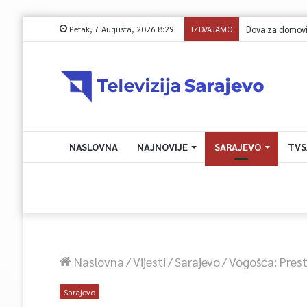
Petak, 7 Augusta, 2026 8:29
IZDVAJAMO
NASLOVNA
NAJNOVIJE
SARAJEVO
TVS
Naslovna
/
Vijesti
/
Sarajevo
/
Vogošća: Prest
Sarajevo