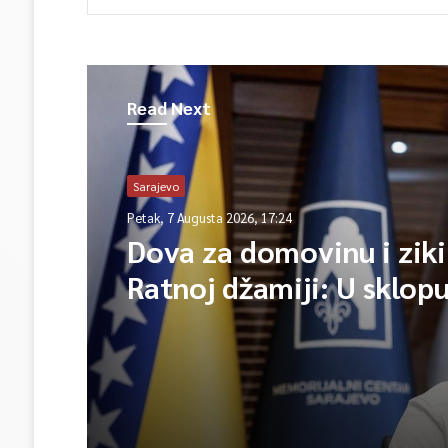
Read Next
Sarajevo
Petak, 7 Augusta 2026, 17:24
Dova za domovinu i ziki
Ratnoj džamiji: U sklop
manifestacije „Odbrana
Igman 2026“ odana poč
herojima