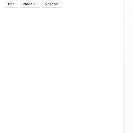
tvsa
Vlada KS
vogosca