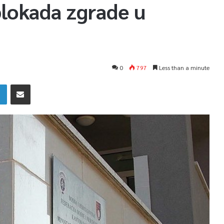
blokada zgrade u
0
797
Less than a minute