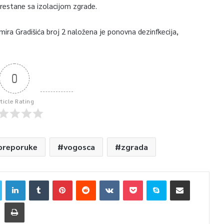
prestane sa izolacijom zgrade.
amira Gradišića broj 2 naložena je ponovna dezinfkecija,
0
rticle Rating
preporuke
vogosca
zgrada