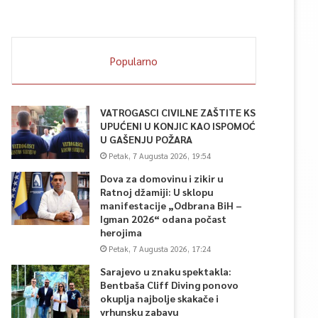
Popularno
VATROGASCI CIVILNE ZAŠTITE KS
UPUĆENI U KONJIC KAO ISPOMOĆ
U GAŠENJU POŽARA
Petak, 7 Augusta 2026, 19:54
Dova za domovinu i zikir u
Ratnoj džamiji: U sklopu
manifestacije „Odbrana BiH –
Igman 2026“ odana počast
herojima
Petak, 7 Augusta 2026, 17:24
Sarajevo u znaku spektakla:
Bentbaša Cliff Diving ponovo
okuplja najbolje skakače i
vrhunsku zabavu