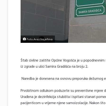
Foto:Avaz.ba,arhiva
Štab civilne zaštite Općine Vogošća je u popodnevnim 
iz zgrade u ulici Samira Gradišića na broju 2.
Naredba je donesena na osnovu preporuka dežurnog ep
Prvobitnom odlukom poduzete su preventivne mjere dok
Urađena je dezinfekcija stubišta i ispitani stanari pome
pacijenticom u vrijeme njene samoizolacije. Nakon što