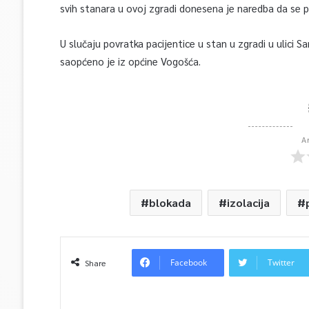
svih stanara u ovoj zgradi donesena je naredba da se 
U slučaju povratka pacijentice u stan u zgradi u ulici S
saopćeno je iz općine Vogošća.
A
blokada
izolacija
Facebook
Twitter
Share