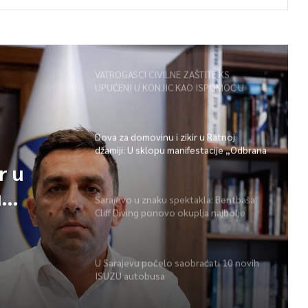
VATROGASCI CIVILNE ZAŠTITE KS
UPUĆENI U KONJIC KAO ISPOMOĆ U
GAŠENJU POŽARA
Dova za domovinu i zikir u Ratnoj
džamiji: U sklopu manifestacije „Odbrana
BiH – Igman 2026“ odana počast
r u
herojima
u
Sarajevo u znaku spektakla: Bentbaša
Cliff Diving ponovo okuplja najbolje
 BiH –
skakače i vrhunsku zabavu
ast
U Sarajevu počelo saobraćati 10 novih
ISUZU autobusa