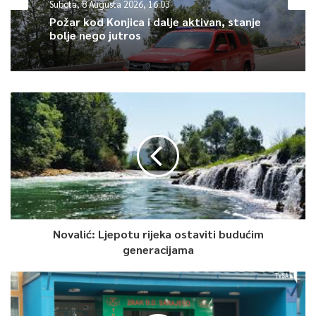
Article Rating
Subota, 8 Augusta 2026, 16:03
Požar kod Konjica i dalje aktivan, stanje
bolje nego jutros
Novalić: Ljepotu rijeka ostaviti budućim
generacijama