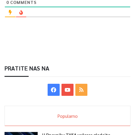
0
COMMENTS
PRATITE NAS NA
Popularno
U Dnevniku TVSA večeras gledajte