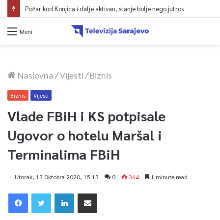
Požar kod Konjica i dalje aktivan, stanje bolje nego jutros
Meni
Naslovna
/
Vijesti
/
Biznis
Biznis
Vijesti
Vlade FBiH i KS potpisale
Ugovor o hotelu Maršal i
Terminalima FBiH
Utorak, 13 Oktobra 2020, 15:13
0
364
1 minute read