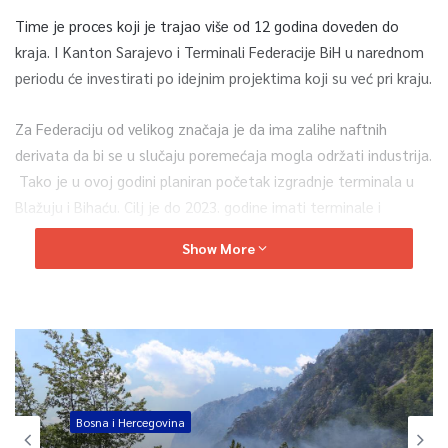
Time je proces koji je trajao više od 12 godina doveden do
kraja. I Kanton Sarajevo i Terminali Federacije BiH u narednom
periodu će investirati po idejnim projektima koji su već pri kraju.
Za Federaciju od velikog značaja je da ima zalihe naftnih
derivata da bi se u slučaju poremećaja mogla održati industrija.
Tako je u ovoj godini planiran početak izgradnje terminala u
Blažuju i Bihaću. Cilj je do 2023. godine imati terminale i
rezerve u skladu sa Direktivom Evropske unije.
Show More
Federacija BiH ima osam terminala od toga četiri
kontinentalna, tri vojna i jedan pomorski. Ukupna zapremina je
200 miliona litara.
0
Bosna i Hercegovina