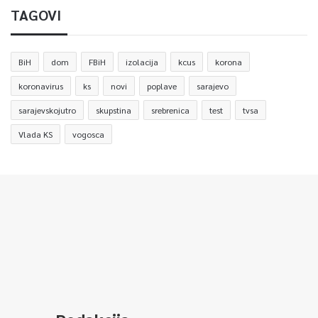
TAGOVI
BiH
dom
FBiH
izolacija
kcus
korona
koronavirus
ks
novi
poplave
sarajevo
sarajevskojutro
skupstina
srebrenica
test
tvsa
Vlada KS
vogosca