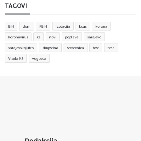
TAGOVI
BiH
dom
FBiH
izolacija
kcus
korona
koronavirus
ks
novi
poplave
sarajevo
sarajevskojutro
skupstina
srebrenica
test
tvsa
Vlada KS
vogosca
Redakcija