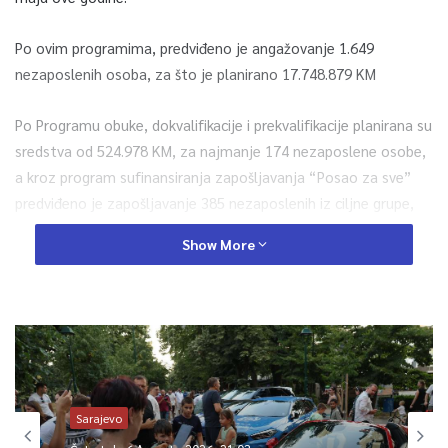
Po ovim programima, predviđeno je angažovanje 1.649
nezaposlenih osoba, za što je planirano 17.748.879 KM
Po Programu obuke, dokvalifikacije i prekvalifikacije planirana su
sredstva od 524.978 KM, za najmanje 174 nezaposlene osobe,
a kroz program sufinansiranja zapošljavanja “Posao za sve”
predviđeno je zapošljavanje 385 nezaposlenih iz ciljne grupe,
za što je osigurano 2.313.163 KM.
Show More
Po programu sufinansiranja zapošljavanja 7+ predviđeno je
zapošljavanje 50 nezaposlenih osoba, a za ovu namjenu bit će
utrošeno 600.000 KM. Program sufinansiranja zapošljavanja NK
PK i NSS kadra predviđa zapošljavanje 200 nezaposlenih osoba,
za što je osigurano 1.920.000 KM
Sarajevo
Planirana sredstva za Program sufinansiranja 100 mladih