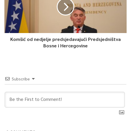
kategorija izdvojeno 2.270.738 KM, i to za angažovanje 210
osoba.
Ministrica za rad, socijalnu politiku, raseljena lica i izbjeglice KS
Enda Pavić Pečenković izrazila je zadovoljstvo tokom ovoga
Komšić od nedjelje predsjedavajući Predsjedništva
projekta i činjenicom da će mnogi nezaposleni u Kantonu
Bosne i Hercegovine
Sarajevo kroz ove programe uskoro imati priliku da rade i
osiguraju egzistenciju sebi i svojim porodicama – saopćeno je
iz Službe za protokol i press KS.
Subscribe
0
Article Rating