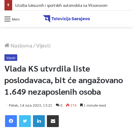
Izložba luksuznih i sportskih automobila na Vilsonovom
Meni
Naslovna
/
Vijesti
Vijesti
Vlada KS utvrdila liste
poslodavaca, bit će angažovano
1.649 nezaposlenih osoba
Petak, 14 Jula 2023, 13:21
0
176
1 minute read