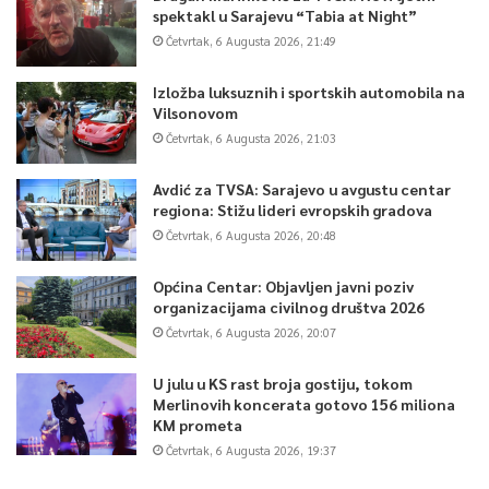
spektakl u Sarajevu “Tabia at Night”
Četvrtak, 6 Augusta 2026, 21:49
Izložba luksuznih i sportskih automobila na
Vilsonovom
Četvrtak, 6 Augusta 2026, 21:03
Avdić za TVSA: Sarajevo u avgustu centar
regiona: Stižu lideri evropskih gradova
Četvrtak, 6 Augusta 2026, 20:48
Općina Centar: Objavljen javni poziv
organizacijama civilnog društva 2026
Četvrtak, 6 Augusta 2026, 20:07
U julu u KS rast broja gostiju, tokom
Merlinovih koncerata gotovo 156 miliona
KM prometa
Četvrtak, 6 Augusta 2026, 19:37