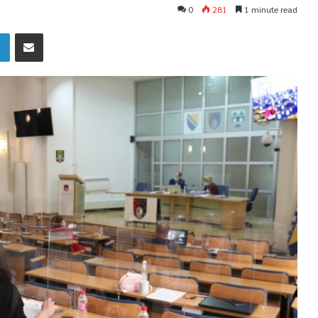
0
281
1 minute read