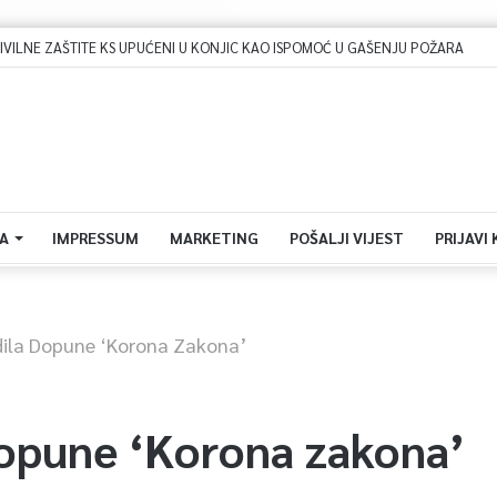
ILNE ZAŠTITE KS UPUĆENI U KONJIC KAO ISPOMOĆ U GAŠENJU POŽARA
A
IMPRESSUM
MARKETING
POŠALJI VIJEST
PRIJAVI
dila Dopune ‘Korona Zakona’
dopune ‘Korona zakona’