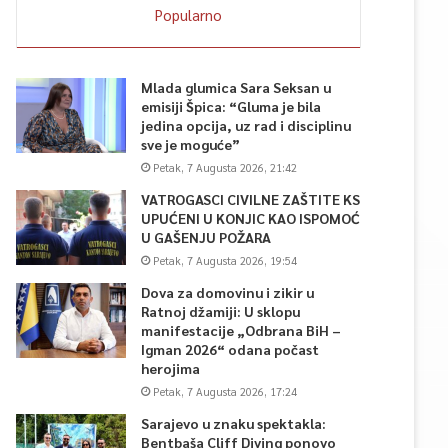
Popularno
Mlada glumica Sara Seksan u
emisiji Špica: “Gluma je bila
jedina opcija, uz rad i disciplinu
sve je moguće”
Petak, 7 Augusta 2026, 21:42
VATROGASCI CIVILNE ZAŠTITE KS
UPUĆENI U KONJIC KAO ISPOMOĆ
U GAŠENJU POŽARA
Petak, 7 Augusta 2026, 19:54
Dova za domovinu i zikir u
Ratnoj džamiji: U sklopu
manifestacije „Odbrana BiH –
Igman 2026“ odana počast
herojima
Petak, 7 Augusta 2026, 17:24
Sarajevo u znaku spektakla:
Bentbaša Cliff Diving ponovo