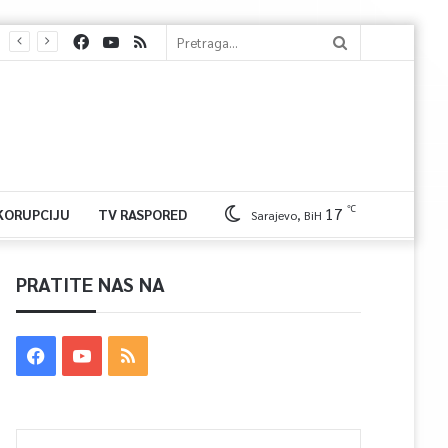
℃
17
 KORUPCIJU
TV RASPORED
Sarajevo, BiH
PRATITE NAS NA