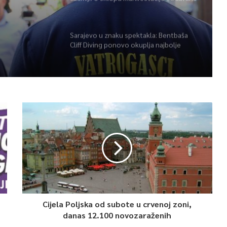
POŽARA
BiH – Igman 2026“ odana počast
herojima
Sarajevo u znaku spektakla: Bentbaša
Cliff Diving ponovo okuplja najbolje
skakače i vrhunsku zabavu
Cijela Poljska od subote u crvenoj zoni,
danas 12.100 novozaraženih