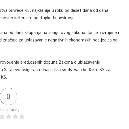
stva privrede KS, najkasnije u roku od deset dana od dana
nosno kriterije o postupku finansiranja.
ana od dana stupanja na snagu ovog zakona donijeti izmjene i
d značaja za ublažavanje negativnih ekonomskih posljedica na
a provođenje predloženih dopuna Zakona o ublažavanju
u Sarajevo osigurana finansijska sredstva u budžetu KS za
 KS.
0
rticle Rating