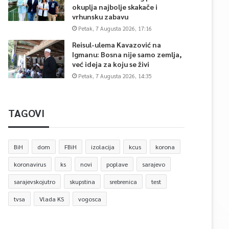
okuplja najbolje skakače i
vrhunsku zabavu
Petak, 7 Augusta 2026, 17:16
Reisul-ulema Kavazović na
Igmanu: Bosna nije samo zemlja,
već ideja za koju se živi
Petak, 7 Augusta 2026, 14:35
TAGOVI
BiH
dom
FBiH
izolacija
kcus
korona
koronavirus
ks
novi
poplave
sarajevo
sarajevskojutro
skupstina
srebrenica
test
tvsa
Vlada KS
vogosca