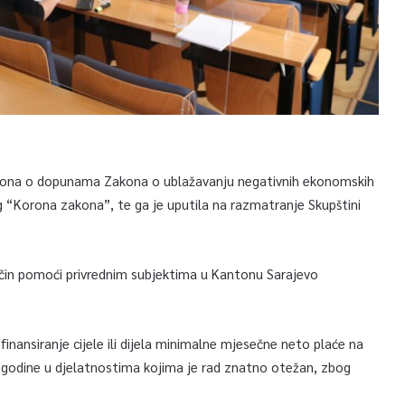
zakona o dopunama Zakona o ublažavanju negativnih ekonomskih
 “Korona zakona”, te ga je uputila na razmatranje Skupštini
ačin pomoći privrednim subjektima u Kantonu Sarajevo
nansiranje cijele ili dijela minimalne mjesečne neto plaće na
20. godine u djelatnostima kojima je rad znatno otežan, zbog