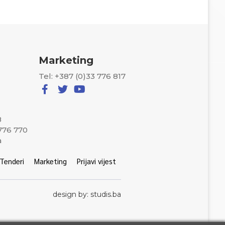
Marketing
Tel: +387 (0)33 776 817
8
 776 770
a
Tenderi
Marketing
Prijavi vijest
design by: studis.ba