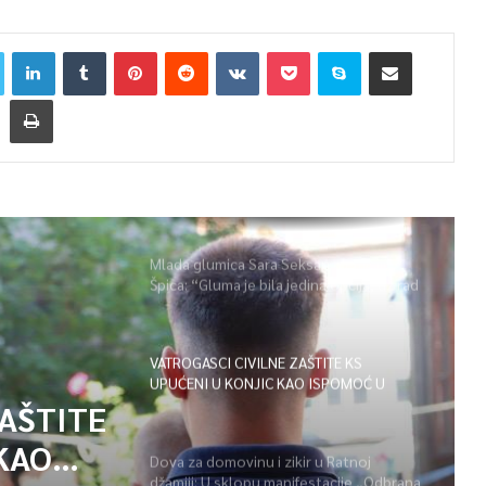
Mlada glumica Sara Seksan u emisiji
Špica: “Gluma je bila jedina opcija, uz rad
i disciplinu sve je moguće”
VATROGASCI CIVILNE ZAŠTITE KS
UPUĆENI U KONJIC KAO ISPOMOĆ U
GAŠENJU POŽARA
ZAŠTITE
KAO
Dova za domovinu i zikir u Ratnoj
džamiji: U sklopu manifestacije „Odbrana