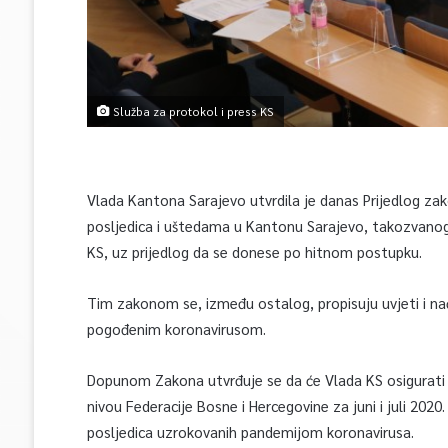
Služba za protokol i press KS
Vlada Kantona Sarajevo utvrdila je danas Prijedlog 
posljedica i uštedama u Kantonu Sarajevo, takozvanog
KS, uz prijedlog da se donese po hitnom postupku.
Tim zakonom se, između ostalog, propisuju uvjeti i n
pogođenim koronavirusom.
Dopunom Zakona utvrđuje se da će Vlada KS osigurati fi
nivou Federacije Bosne i Hercegovine za juni i juli 20
posljedica uzrokovanih pandemijom koronavirusa.