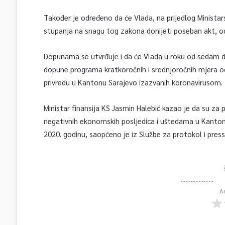
Također je određeno da će Vlada, na prijedlog Ministar
stupanja na snagu tog zakona donijeti poseban akt, od
Dopunama se utvrđuje i da će Vlada u roku od sedam d
dopune programa kratkoročnih i srednjoročnih mjera o
privredu u Kantonu Sarajevo izazvanih koronavirusom.
Ministar finansija KS Jasmin Halebić kazao je da su z
negativnih ekonomskih posljedica i uštedama u Kanton
2020. godinu, saopćeno je iz Službe za protokol i press
A