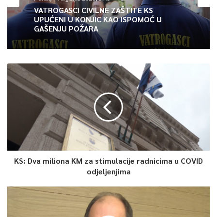
općini Novi Grad 900.000 KM, općini Vogošća pola miliona KM i
VATROGASCI CIVILNE ZAŠTITE KS
UPUĆENI U KONJIC KAO ISPOMOĆ U
općini Hadžići 300.000 KM.
GAŠENJU POŽARA
Preostala sredstva planirana za tu namjenu će biti
implementirana nakon što se steknu uslovi za to, odnosno,
nakon što općine dostave dodatne projekte koji ispunjavaju
sve potrebne uslove i kriterije za sufinasiranje jer će
Ministarstvo privrede KS putem izmjena i dopuna ovog
programa predložiti Vladi KS da ih usvoji, što je preduslov za
sufinansiranje ovih dodatnih projekata.
Program je rezultat nastojanja Vlade KS i Ministarstva da
kontinuirano sufinansiraju projekte koje općine realiziraju u
KS: Dva miliona KM za stimulacije radnicima u COVID
poslovnim zonama u cilju poboljšanja poslovnog ambijenta i
odjeljenjima
otvaranja mogućnosti za nova ulaganja i otvaranja novih
radnih mjesta.