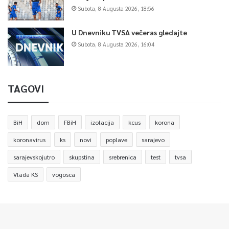
Subota, 8 Augusta 2026, 18:56
U Dnevniku TVSA večeras gledajte
Subota, 8 Augusta 2026, 16:04
TAGOVI
BiH
dom
FBiH
izolacija
kcus
korona
koronavirus
ks
novi
poplave
sarajevo
sarajevskojutro
skupstina
srebrenica
test
tvsa
Vlada KS
vogosca