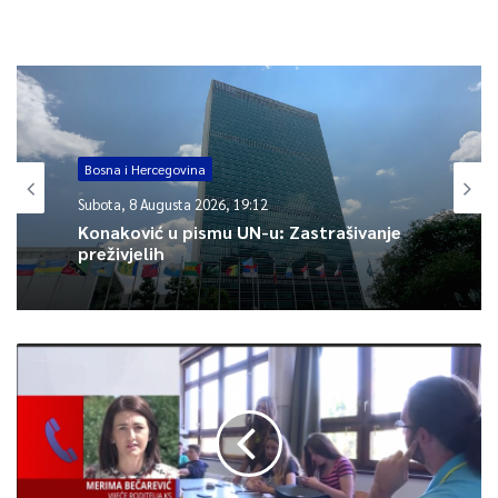
plina sa 50%.
"Ono što smo obećali, to
ispunjavamo", rekao je ministar Enver
Hadžiahmetović.
pic.twitter.com/PGGwujPAVK
Bosna i Hercegovina
— Vlada Kantona Sarajevo (@vladaks_)
January
Subota, 8 Augusta 2026, 19:12
13, 2022
Konaković u pismu UN-u: Zastrašivanje
preživjelih
0
Article Rating