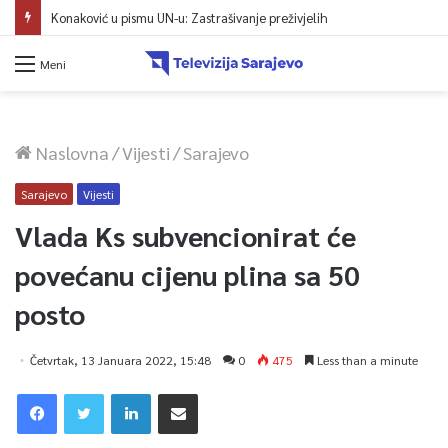
Konaković u pismu UN-u: Zastrašivanje preživjelih
Meni
Naslovna
/
Vijesti
/
Sarajevo
Sarajevo
Vijesti
Vlada Ks subvencionirat će
povećanu cijenu plina sa 50
posto
Četvrtak, 13 Januara 2022, 15:48
0
475
Less than a minute