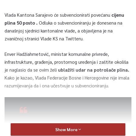
Vlada Kantona Sarajevo će subvencionirati povećanu
cijenu
plina 50 posto .
Odluka o subvencioniranju je donesena na
današnjoj sjednici kantonalne vlade, a objavljena je na
zvaničnoj stranici Vlade KS na Twitteru.
Enver Hadžiahmetović, ministar komunalne privrede,
infrastrukture, građenja, prostornog uređenja i zaštite okoliša
je naglasio da se ovim želi
ublažiti udar na potrošače plina.
Kako je kazao, Vlada Federacije Bosne i Hercegovine nije imala
razumijevanja da i ona učestvuje u subvencioniranju.
Zvanično. Vlada Kantona Sarajevo
Show More
subvencionirat će povećanu cijenu