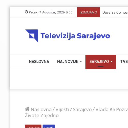
Petak, 7 Augusta, 2026 8:35
IZDVAJAMO
NASLOVNA
NAJNOVIJE
SARAJEVO
TVS
Naslovna
/
Vijesti
/
Sarajevo
/
Vlada KS Poziv
Živote Zajedno
Sarajevo
Vijesti