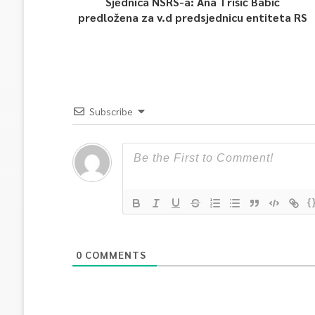
Sjednica NSRS-a: Ana Trišić Babić
predložena za v.d predsjednicu entiteta RS
Subscribe
{
0
COMMENTS