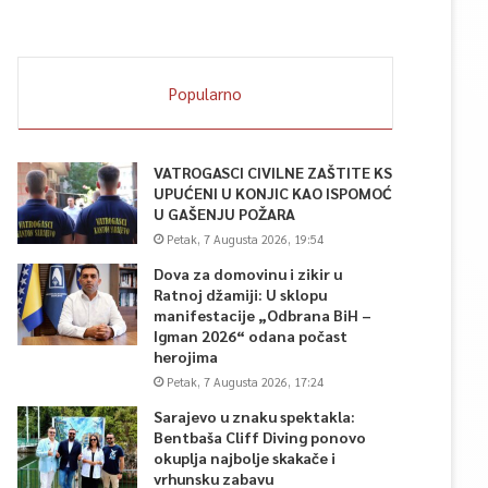
Popularno
VATROGASCI CIVILNE ZAŠTITE KS
UPUĆENI U KONJIC KAO ISPOMOĆ
U GAŠENJU POŽARA
Petak, 7 Augusta 2026, 19:54
Dova za domovinu i zikir u
Ratnoj džamiji: U sklopu
manifestacije „Odbrana BiH –
Igman 2026“ odana počast
herojima
Petak, 7 Augusta 2026, 17:24
Sarajevo u znaku spektakla:
Bentbaša Cliff Diving ponovo
okuplja najbolje skakače i
vrhunsku zabavu