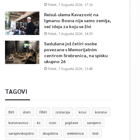
Petak, 7 Augusta 2026, 17:16
Reisul-ulema Kavazović na
Igmanu: Bosna nije samo zemlja,
već ideja za koju se živi
Petak, 7 Augusta 2026, 14:35
Saslušane još četiri osobe
povezane s Memorijalnim
centrom Srebrenica, na spisku
ukupno 26
Petak, 7 Augusta 2026, 13:48
TAGOVI
BiH
dom
FBiH
izolacija
kcus
korona
koronavirus
ks
novi
poplave
sarajevo
sarajevskojutro
skupstina
srebrenica
test