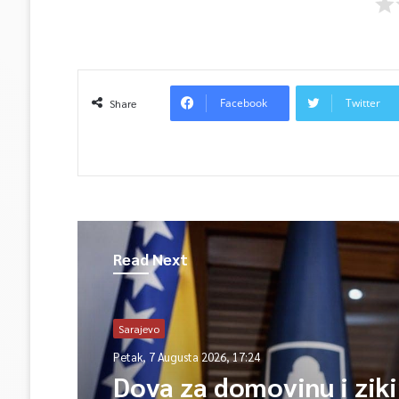
Facebook
Twitter
Share
Read Next
Sarajevo
Petak, 7 Augusta 2026, 17:24
Dova za domovinu i ziki