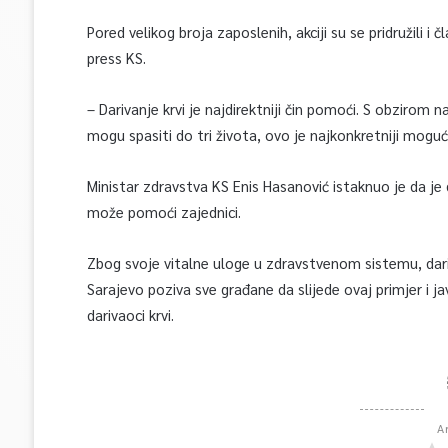
Pored velikog broja zaposlenih, akciji su se pridružili i 
press KS.
– Darivanje krvi je najdirektniji čin pomoći. S obziro
mogu spasiti do tri života, ovo je najkonkretniji moguć
Ministar zdravstva KS Enis Hasanović istaknuo je da je 
može pomoći zajednici.
Zbog svoje vitalne uloge u zdravstvenom sistemu, dari
Sarajevo poziva sve građane da slijede ovaj primjer i j
darivaoci krvi.
A