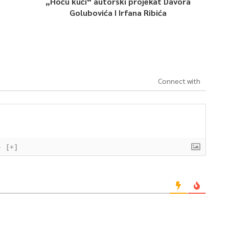
„Hoću kući“ autorski projekat Davora
Golubovića I Irfana Ribića
Connect with
}
[+]