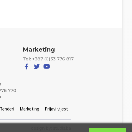
Marketing
Tel: +387 (0)33 776 817
8
 776 770
a
Tenderi
Marketing
Prijavi vijest
design by: studis.ba