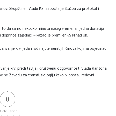
članovi Skupštine i Vlade KS, saopćila je Služba za protokol i
m na to da samo nekoliko minuta našeg vremena i jedna donacija
i doprinos zajednici – kazao je premijer KS Nihad Uk.
darivanje krvi jedan od najplemenitijih činova kojima pojedinac
vanje krvi predstavlja i društvenu odgovornost. Vlada Kantona
ave se Zavodu za transfuziologiju kako bi postali redovni
0
rticle Rating