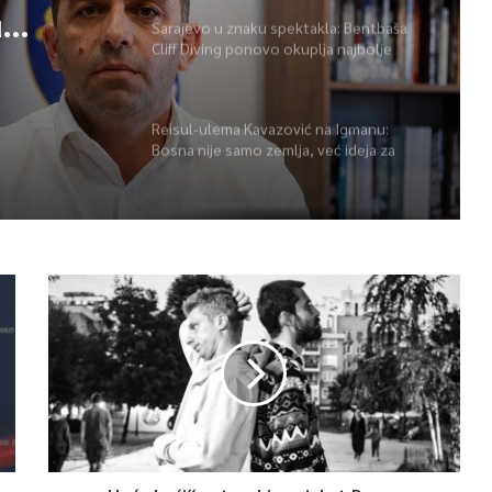
u
Sarajevo u znaku spektakla: Bentbaša
Cliff Diving ponovo okuplja najbolje
 BiH –
skakače i vrhunsku zabavu
ast
Reisul-ulema Kavazović na Igmanu:
Bosna nije samo zemlja, već ideja za
koju se živi