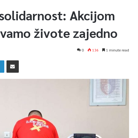
solidarnost: Akcijom
šavamo živote zajedno
0
136
1 minute read