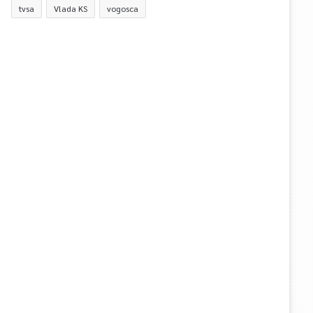
tvsa
Vlada KS
vogosca