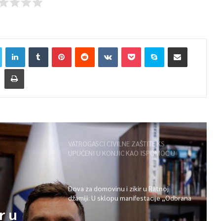
VATROGASCI CIVILNE ZAŠTITE KS
UPUĆENI U KONJIC KAO ISPOMOĆ U
GAŠENJU POŽARA
Dova za domovinu i zikir u Ratnoj
džamiji: U sklopu manifestacije „Odbrana
BiH – Igman 2026“ odana počast
r u
herojima