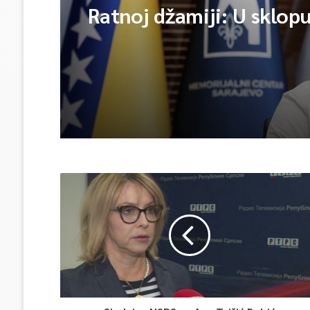
Ratnoj džamiji: U sklop
manifestacije „Odbrana
Igman 2026“ odana poč
herojima