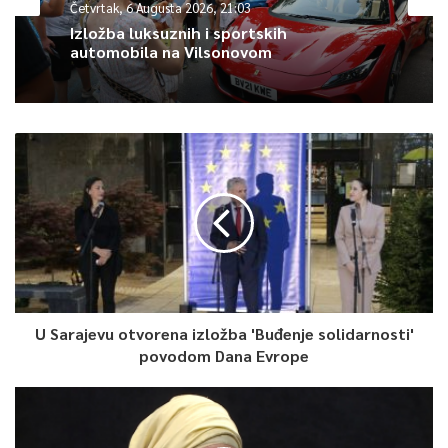
Četvrtak, 6 Augusta 2026, 21:03
Izložba luksuznih i sportskih
0
automobila na Vilsonovom
Article Rating
U Sarajevu otvorena izložba 'Buđenje solidarnosti'
povodom Dana Evrope