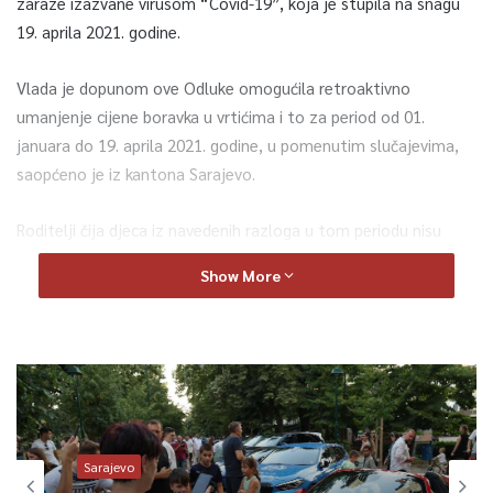
zaraze izazvane virusom “Covid-19”, koja je stupila na snagu
19. aprila 2021. godine.
Vlada je dopunom ove Odluke omogućila retroaktivno
umanjenje cijene boravka u vrtićima i to za period od 01.
januara do 19. aprila 2021. godine, u pomenutim slučajevima,
saopćeno je iz kantona Sarajevo.
Roditelji čija djeca iz navedenih razloga u tom periodu nisu
boravila u vrtićima, zahtjeve za korekciju cijena, odnosno
Show More
refundiranje troškova, mogu dostaviti JU “Djeca Sarajeva”, čiji
je Upravni odbor zadužen za realizaciju ove odluke.
U slučaju privremenog odsustva djece cijena cjelodnevnog
boravka, po danu odsustva, umanjuje se za 7,30 KM, a najviše
do 50 posto, dok se cijena poludnevnog boravka, po danu
odsustva, umanjuje za 5,50 KM, a najviše do 50 posto.
Sarajevo