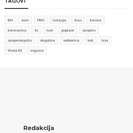
TAGOVI
BiH
dom
FBiH
izolacija
kcus
korona
koronavirus
ks
novi
poplave
sarajevo
sarajevskojutro
skupstina
srebrenica
test
tvsa
Vlada KS
vogosca
Redakcija