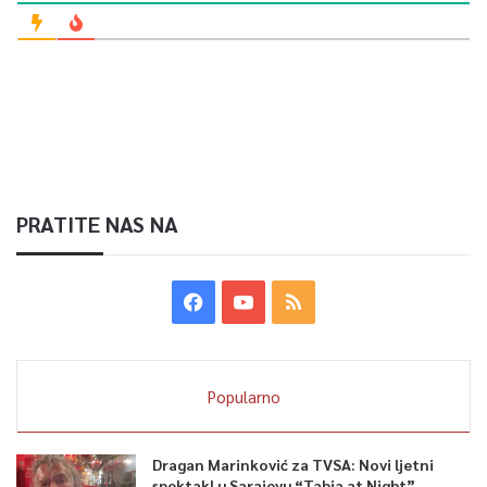
PRATITE NAS NA
Popularno
Dragan Marinković za TVSA: Novi ljetni
spektakl u Sarajevu “Tabia at Night”