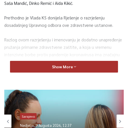
Saša Mandić, Dinko Remić i Aida Kikić.
Prethodno je Vlada KS donijela Rješenje o razrješenju
dosadašnjeg Upravnog odbora ove zdravstvene ustanove.
Razlog ovom razrješenju i imenovanju je dodatno unapređenje
pružanja primarne zdravstvene zaštite, a koja u vremenu
intenzivne borbe protiv pandemije koronavirusa ima značajnu
ulogu.
Show More
0
Article Rating
Sarajevo
Sarajevo