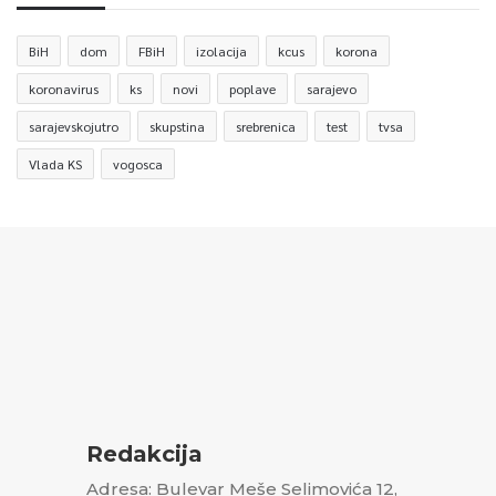
BiH
dom
FBiH
izolacija
kcus
korona
koronavirus
ks
novi
poplave
sarajevo
sarajevskojutro
skupstina
srebrenica
test
tvsa
Vlada KS
vogosca
Redakcija
Adresa: Bulevar Meše Selimovića 12,