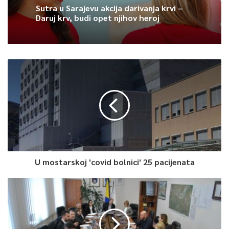
Nedjelja, 9 Augusta 2026, 12:37
Subota, 8 Augusta 2026, 19:14
Sutra u Sarajevu akcija darivanja krvi –
Daruj krv, budi opet njihov heroj
Na Samitu gradonačelnika u Sarajevu
očekuje se potpisivanje Deklaracije
U mostarskoj 'covid bolnici' 25 pacijenata