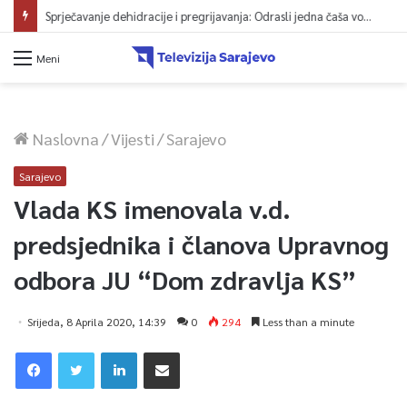
Sprječavanje dehidracije i pregrijavanja: Odrasli jedna čaša vode na sat vremena
Meni
Naslovna
/
Vijesti
/
Sarajevo
Sarajevo
Vlada KS imenovala v.d.
predsjednika i članova Upravnog
odbora JU “Dom zdravlja KS”
Srijeda, 8 Aprila 2020, 14:39
0
294
Less than a minute