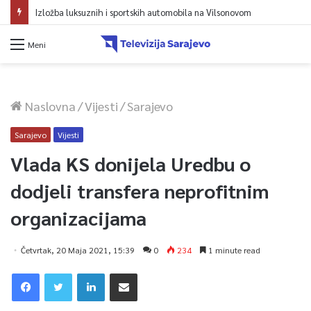
Izložba luksuznih i sportskih automobila na Vilsonovom
Meni
Naslovna
/
Vijesti
/
Sarajevo
Sarajevo
Vijesti
Vlada KS donijela Uredbu o
dodjeli transfera neprofitnim
organizacijama
Četvrtak, 20 Maja 2021, 15:39
0
234
1 minute read