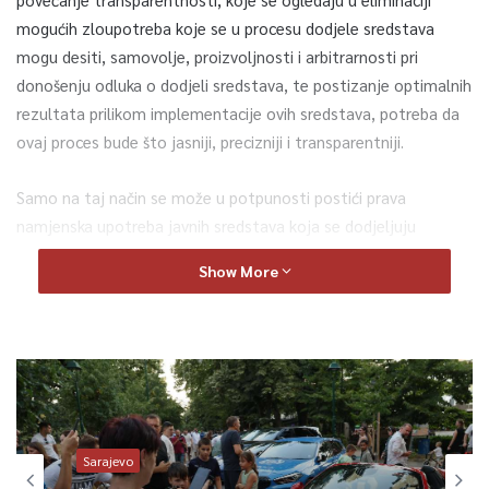
mogućih zloupotreba koje se u procesu dodjele sredstava
mogu desiti, samovolje, proizvoljnosti i arbitrarnosti pri
donošenju odluka o dodjeli sredstava, te postizanje optimalnih
rezultata prilikom implementacije ovih sredstava, potreba da
ovaj proces bude što jasniji, precizniji i transparentniji.
Samo na taj način se može u potpunosti postići prava
namjenska upotreba javnih sredstava koja se dodjeljuju
neprofitnim organizacijama i pojedincima.
Show More
Koraci i radnje, koje svaki od učesnika postupka dodjele treba
poduzeti, moraju biti tačno određeni, sa poznatim
postupanjem nosioca budžetskih sredstava u slučaju
neispunjavanja uslova.
Jedna od značajnih aktivnosti koje uredba propisuje jeste
Sarajevo
uspostavljanje online registra transfera neprofitnim