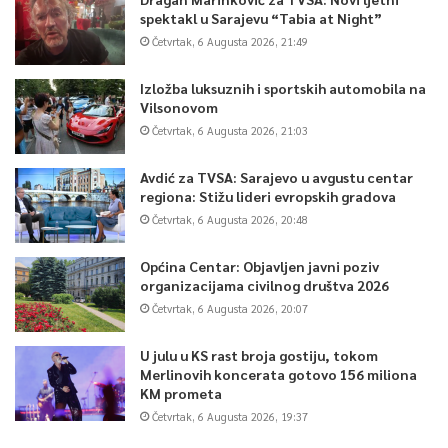
spektakl u Sarajevu “Tabia at Night”
Četvrtak, 6 Augusta 2026, 21:49
Izložba luksuznih i sportskih automobila na
Vilsonovom
Četvrtak, 6 Augusta 2026, 21:03
Avdić za TVSA: Sarajevo u avgustu centar
regiona: Stižu lideri evropskih gradova
Četvrtak, 6 Augusta 2026, 20:48
Općina Centar: Objavljen javni poziv
organizacijama civilnog društva 2026
Četvrtak, 6 Augusta 2026, 20:07
U julu u KS rast broja gostiju, tokom
Merlinovih koncerata gotovo 156 miliona
KM prometa
Četvrtak, 6 Augusta 2026, 19:37