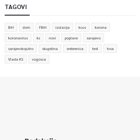
TAGOVI
BiH
dom
FBiH
izolacija
kcus
korona
koronavirus
ks
novi
poplave
sarajevo
sarajevskojutro
skupstina
srebrenica
test
tvsa
Vlada KS
vogosca