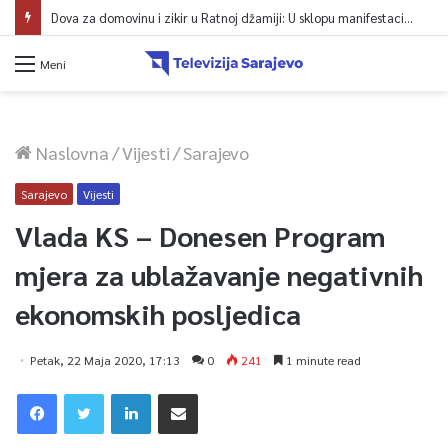
Dova za domovinu i zikir u Ratnoj džamiji: U sklopu manifestacije „Odbrana BiH – Igman 2026“ odana počast herojima
Meni
Naslovna
/
Vijesti
/
Sarajevo
Sarajevo
Vijesti
Vlada KS – Donesen Program
mjera za ublažavanje negativnih
ekonomskih posljedica
Petak, 22 Maja 2020, 17:13
0
241
1 minute read