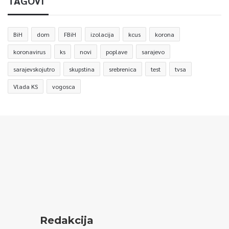
TAGOVI
BiH
dom
FBiH
izolacija
kcus
korona
koronavirus
ks
novi
poplave
sarajevo
sarajevskojutro
skupstina
srebrenica
test
tvsa
Vlada KS
vogosca
Redakcija