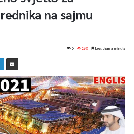
vrednika na sajmu
0
260
Less than a minute