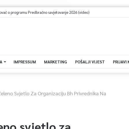
ač o programu Predbračno savjetovanje 2026 (video)
A
IMPRESSUM
MARKETING
POŠALJI VIJEST
PRIJAVI
eleno Svjetlo Za Organizaciju Bh Privrednika Na
eno svjetlo za