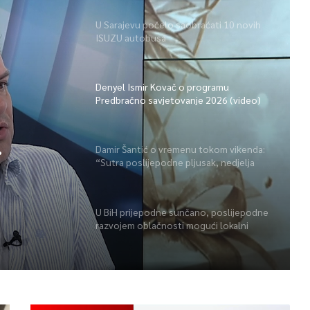
U Sarajevu počelo saobraćati 10 novih
ISUZU autobusa
Denyel Ismir Kovač o programu
Predbračno savjetovanje 2026 (video)
Damir Šantić o vremenu tokom vikenda:
“Sutra poslijepodne pljusak, nedjelja
o)
lijepa” (video)
U BiH prijepodne sunčano, poslijepodne
razvojem oblačnosti mogući lokalni
pljuskovi i grmljavina