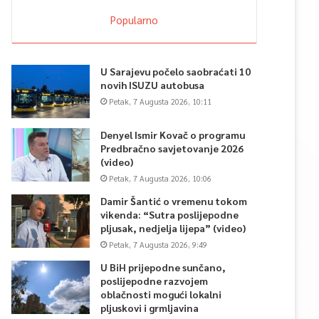
Popularno
U Sarajevu počelo saobraćati 10
novih ISUZU autobusa
Petak, 7 Augusta 2026, 10:11
Denyel Ismir Kovač o programu
Predbračno savjetovanje 2026
(video)
Petak, 7 Augusta 2026, 10:06
Damir Šantić o vremenu tokom
vikenda: “Sutra poslijepodne
pljusak, nedjelja lijepa” (video)
Petak, 7 Augusta 2026, 9:49
U BiH prijepodne sunčano,
poslijepodne razvojem
oblačnosti mogući lokalni
pljuskovi i grmljavina