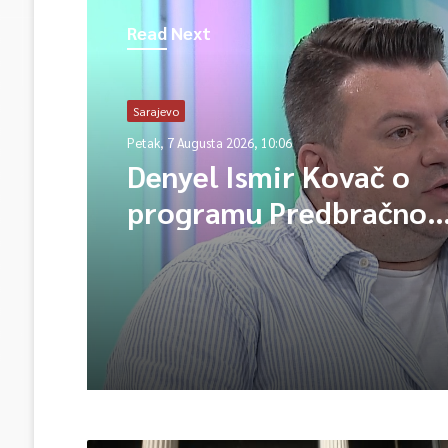
Read Next
Sarajevo
Petak, 7 Augusta 2026, 10:06
Denyel Ismir Kovač o
programu Predbračno
savjetovanje 2026 (vide