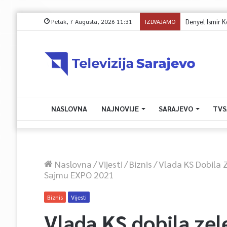
Petak, 7 Augusta, 2026 11:31
IZDVAJAMO
Denyel Ismir Kov
NASLOVNA
NAJNOVIJE
SARAJEVO
TVS
Naslovna
/
Vijesti
/
Biznis
/
Vlada KS Dobila Z
Sajmu EXPO 2021
Biznis
Vijesti
Vlada KS dobila zel