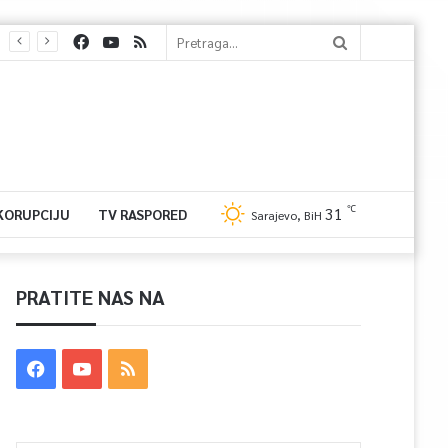
℃
31
 KORUPCIJU
TV RASPORED
Sarajevo, BiH
PRATITE NAS NA