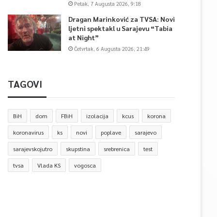
Petak, 7 Augusta 2026, 9:18
Dragan Marinković za TVSA: Novi
ljetni spektakl u Sarajevu “Tabia
at Night”
Četvrtak, 6 Augusta 2026, 21:49
TAGOVI
BiH
dom
FBiH
izolacija
kcus
korona
koronavirus
ks
novi
poplave
sarajevo
sarajevskojutro
skupstina
srebrenica
test
tvsa
Vlada KS
vogosca