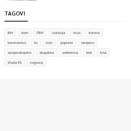
TAGOVI
BiH
dom
FBiH
izolacija
kcus
korona
koronavirus
ks
novi
poplave
sarajevo
sarajevskojutro
skupstina
srebrenica
test
tvsa
Vlada KS
vogosca