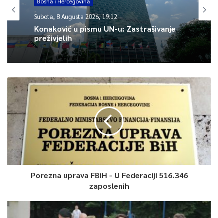
Bosna i Hercegovina
Subota, 8 Augusta 2026, 19:12
Konaković u pismu UN-u: Zastrašivanje
preživjelih
Porezna uprava FBiH - U Federaciji 516.346
zaposlenih