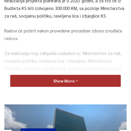
Realizacija projekta planirana je u 2020. godini, a za što će iz
Budžeta KS biti izdvojeno 300.000 KM, sa pozicije Ministarstva
za rad, socijalnu politiku, raseljena lica i izbjeglice KS.
Radovi će početi nakon provedene procedure izbora izvođača
radova.
Za realizaciju tog zaključka zaduženi su Ministarstvo za rad,
socijalnu politiku, raseljena lica i izbjeglice, Ministarstvo
finansija, Zavod za izgradnju KS, Zavod za planiranje razvoja
KS i Kantonalna javna ustanova “Gerontološki centar” –
Show More
saopćeno je iz Službe za protokol i press KS.
0
Article Rating