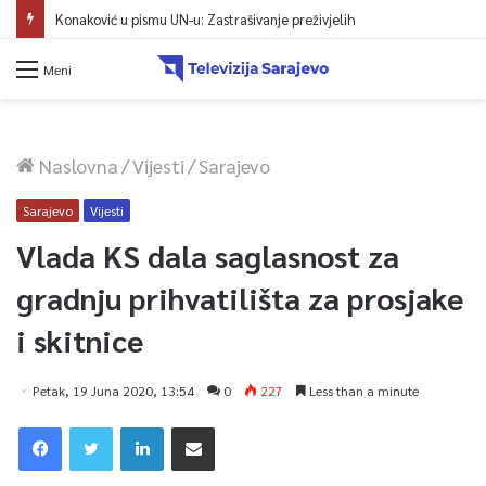
Konaković u pismu UN-u: Zastrašivanje preživjelih
Meni
Naslovna
/
Vijesti
/
Sarajevo
Sarajevo
Vijesti
Vlada KS dala saglasnost za
gradnju prihvatilišta za prosjake
i skitnice
Petak, 19 Juna 2020, 13:54
0
227
Less than a minute