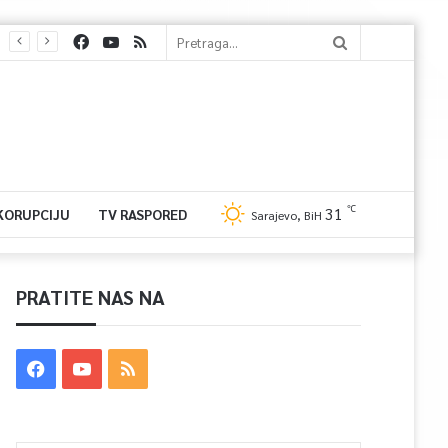
℃
31
 KORUPCIJU
TV RASPORED
Sarajevo, BiH
PRATITE NAS NA