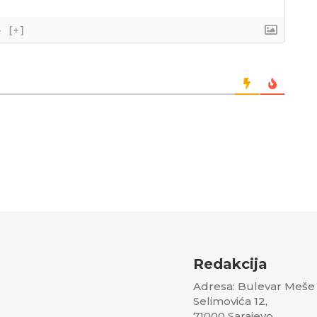
}
[+]
Redakcija
Adresa: Bulevar Meše
Selimovića 12,
71000 Sarajevo,