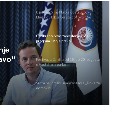
U julu u KS rast broja gostiju, tokom
Merlinovih koncerata gotovo 156
miliona KM prometa
Odobreno prvo zaposlenje kroz
program “Moje pravo”
nje
avo”
Festival u Centru od 15. do 20. augusta
u Hastahana parku
Sutra na Igmanu manifestacija „Dova za
domovinu“