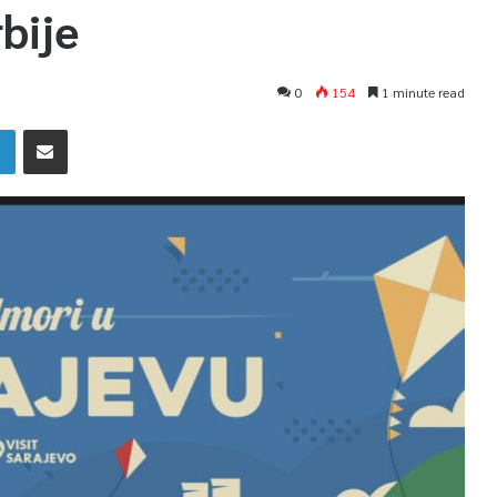
rbije
0
154
1 minute read