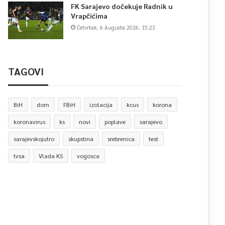
FK Sarajevo dočekuje Radnik u
Vrapčićima
Četvrtak, 6 Augusta 2026, 15:23
TAGOVI
BiH
dom
FBiH
izolacija
kcus
korona
koronavirus
ks
novi
poplave
sarajevo
sarajevskojutro
skupstina
srebrenica
test
tvsa
Vlada KS
vogosca