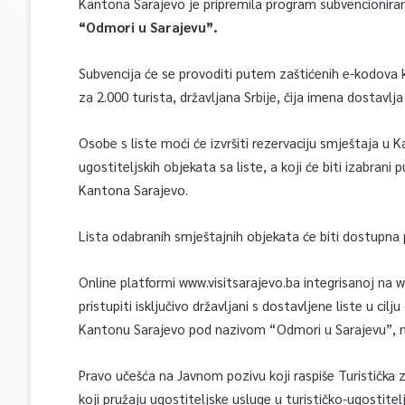
Kantona Sarajevo je pripremila program subvencioniran
“Odmori u Sarajevu”.
Subvencija će se provoditi putem zaštićenih e-kodova k
za 2.000 turista, državljana Srbije, čija imena dostavlja
Osobe s liste moći će izvršiti rezervaciju smještaja u
ugostiteljskih objekata sa liste, a koji će biti izabrani
Kantona Sarajevo.
Lista odabranih smještajnih objekata će biti dostupn
Online platformi www.visitsarajevo.ba integrisanoj na 
pristupiti isključivo državljani s dostavljene liste u ci
Kantonu Sarajevo pod nazivom “Odmori u Sarajevu”, na
Pravo učešća na Javnom pozivu koji raspiše Turistička
koji pružaju ugostiteljske usluge u turističko-ugostite