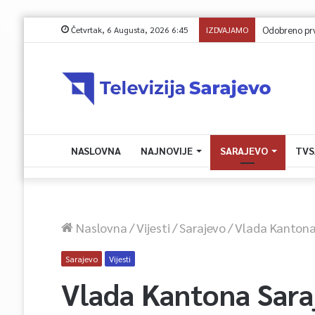
Četvrtak, 6 Augusta, 2026 6:45
IZDVAJAMO
Odobreno prvo z
NASLOVNA
NAJNOVIJE
SARAJEVO
TVS
Naslovna
/
Vijesti
/
Sarajevo
/
Vlada Kantona 
Sarajevo
Vijesti
Vlada Kantona Sara