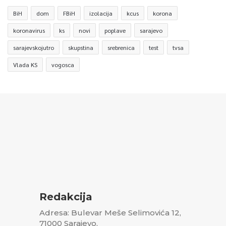
BiH
dom
FBiH
izolacija
kcus
korona
koronavirus
ks
novi
poplave
sarajevo
sarajevskojutro
skupstina
srebrenica
test
tvsa
Vlada KS
vogosca
Redakcija
Adresa: Bulevar Meše Selimovića 12,
71000 Sarajevo,