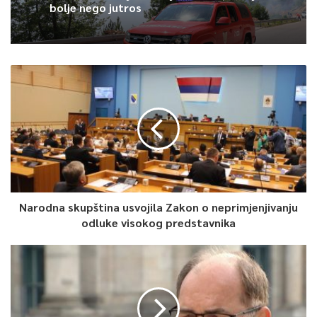
za protokol i press KS.
bolje nego jutros
0
Article Rating
Narodna skupština usvojila Zakon o neprimjenjivanju
odluke visokog predstavnika