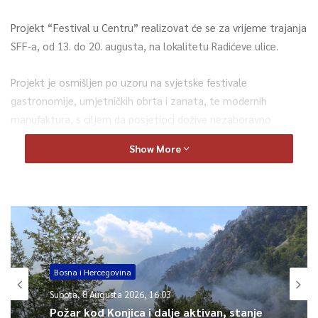
Projekt “Festival u Centru” realizovat će se za vrijeme trajanja
SFF-a, od 13. do 20. augusta, na lokalitetu Radićeve ulice.
Projekt je osmišljen po uzoru na svjetske festivale
gastronomije, umjetničkih obrta i zanata, te modernih
manufaktura, s ciljem da posjetioci dožive nezaboravno
iskustvo kroz atraktivna dešavanja, čime bi ujedno bila
Show More
omogućena promocija, umrežavanje i podrška modernim craft
poduzetnicima.
Vlada KS dala je saglasnost Turističkoj zajednici za zaključenje
ugovora o zakupu poslovnog prostora na Međunarodnom
aerodromu Sarajevo, gdje planiraju otvoriti Turističko-
informativni centar, koji ima izuzetno značajnu ulogu sa
Bosna i Hercegovina
aspekta pružanja informacija, koje su predmet interesovanja
Subota, 8 Augusta 2026, 16:03
turista koji borave u Kantonu Sarajevo, saopćeno je iz Službe
Požar kod Konjica i dalje aktivan, stanje