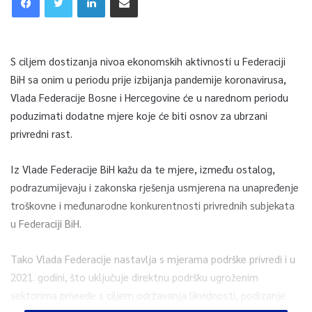
S ciljem dostizanja nivoa ekonomskih aktivnosti u Federaciji
BiH sa onim u periodu prije izbijanja pandemije koronavirusa,
Vlada Federacije Bosne i Hercegovine će u narednom periodu
poduzimati dodatne mjere koje će biti osnov za ubrzani
privredni rast.
Iz Vlade Federacije BiH kažu da te mjere, između ostalog,
podrazumijevaju i zakonska rješenja usmjerena na unapređenje
troškovne i međunarodne konkurentnosti privrednih subjekata
u Federaciji BiH.
Tako Vlada Federacije nastavlja s mjerama podrške privredi i u
2021. godini, što uključuje direktnu podršku ugroženim
sektorima privrede s ciljem održavanja likvidnosti, podizanje