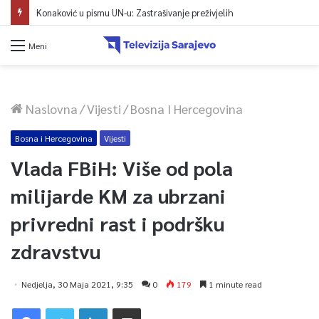
Konaković u pismu UN-u: Zastrašivanje preživjelih
Meni
Naslovna
/
Vijesti
/
Bosna I Hercegovina
Bosna i Hercegovina
Vijesti
Vlada FBiH: Više od pola
milijarde KM za ubrzani
privredni rast i podršku
zdravstvu
Nedjelja, 30 Maja 2021, 9:35
0
179
1 minute read