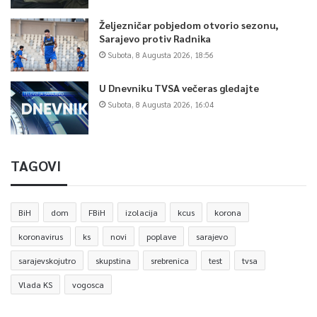
Željezničar pobjedom otvorio sezonu,
Sarajevo protiv Radnika
Subota, 8 Augusta 2026, 18:56
U Dnevniku TVSA večeras gledajte
Subota, 8 Augusta 2026, 16:04
TAGOVI
BiH
dom
FBiH
izolacija
kcus
korona
koronavirus
ks
novi
poplave
sarajevo
sarajevskojutro
skupstina
srebrenica
test
tvsa
Vlada KS
vogosca