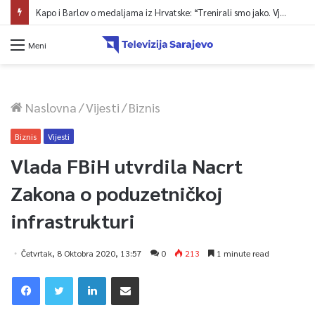
Ministarstvo saobraćaja KS: Završena revizija projekta, uskoro javna nabavka za obnovu mosta u ulici Ive Andrića
Meni
Naslovna
/
Vijesti
/
Biznis
Biznis
Vijesti
Vlada FBiH utvrdila Nacrt
Zakona o poduzetničkoj
infrastrukturi
Četvrtak, 8 Oktobra 2020, 13:57
0
213
1 minute read