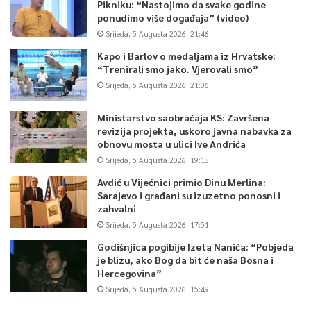
Pikniku: “Nastojimo da svake godine
ponudimo više događaja” (video)
Srijeda, 5 Augusta 2026, 21:46
Kapo i Barlov o medaljama iz Hrvatske:
“Trenirali smo jako. Vjerovali smo”
Srijeda, 5 Augusta 2026, 21:06
Ministarstvo saobraćaja KS: Završena
revizija projekta, uskoro javna nabavka za
obnovu mosta u ulici Ive Andrića
Srijeda, 5 Augusta 2026, 19:18
Avdić u Vijećnici primio Dinu Merlina:
Sarajevo i građani su izuzetno ponosni i
zahvalni
Srijeda, 5 Augusta 2026, 17:51
Godišnjica pogibije Izeta Nanića: “Pobjeda
je blizu, ako Bog da bit će naša Bosna i
Hercegovina”
Srijeda, 5 Augusta 2026, 15:49