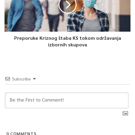
izražava snažno opredjeljenje za pojednostavljenje postupaka
registracije i jačanje transparentnosti u ovoj oblasti.
0
Preporuke Kriznog štaba KS tokom održavanja
izbornih skupova
Article Rating
Subscribe
0
COMMENTS