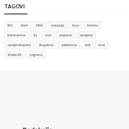
TAGOVI
BiH
dom
FBiH
izolacija
kcus
korona
koronavirus
ks
novi
poplave
sarajevo
sarajevskojutro
skupstina
srebrenica
test
tvsa
Vlada KS
vogosca