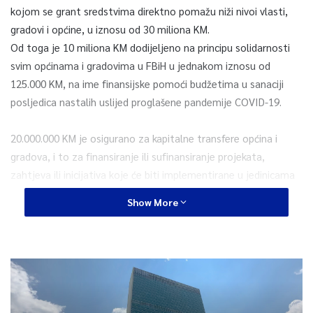
kojom se grant sredstvima direktno pomažu niži nivoi vlasti,
gradovi i općine, u iznosu od 30 miliona KM.
Od toga je 10 miliona KM dodijeljeno na principu solidarnosti
svim općinama i gradovima u FBiH u jednakom iznosu od
125.000 KM, na ime finansijske pomoći budžetima u sanaciji
posljedica nastalih uslijed proglašene pandemije COVID-19.
20.000.000 KM je osigurano za kapitalne transfere općina i
gradova, i to za finansiranje ili sufinansiranje projekata,
zahtjeva ili inicijativa koje će biti implementirane u jedinicama
lokalne samuprave i namijenjena su za nekoliko oblasti. To su
Show More
putna infrastruktura, komunalna infrastruktura, zatim objekti
obrazovnog, sportskog i kulturnog karaktera. Obuhvaćeni su i
ostali objekti od značaja za jedinice lokalne samouprave, kao i
za finansiranje i drugih aktivnosti od značaja iz nadležnosti
jedinica lokalne samouprave., saopćeno je iz Vlade FBiH.