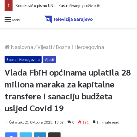
Konaković u pismu UN-u: Zastrašivanje preživjelih
Meni
Naslovna
/
Vijesti
/
Bosna I Hercegovina
Bosna i Hercegovina
Vijesti
Vlada FbiH općinama uplatila 28
miliona maraka za kapitalne
transfere i sanaciju budžeta
usljed Covid 19
Četvrtak, 21 Oktobra 2021, 13:57
0
171
1 minute read