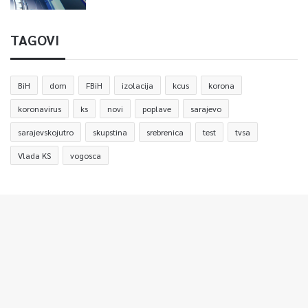
TAGOVI
BiH
dom
FBiH
izolacija
kcus
korona
koronavirus
ks
novi
poplave
sarajevo
sarajevskojutro
skupstina
srebrenica
test
tvsa
Vlada KS
vogosca