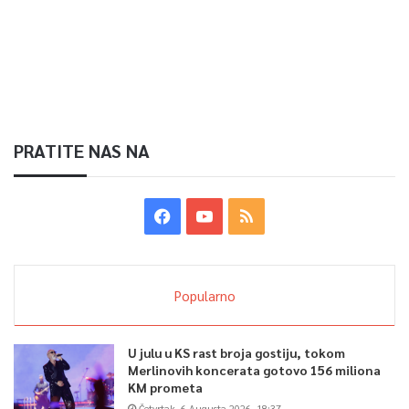
PRATITE NAS NA
Popularno
U julu u KS rast broja gostiju, tokom
Merlinovih koncerata gotovo 156 miliona
KM prometa
Četvrtak, 6 Augusta 2026, 18:37