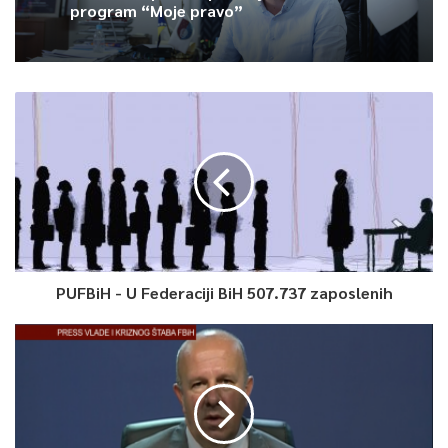
program “Moje pravo”
Rashodi i izdaci na gotovinskoj osnovi iznose 642,4 milijuna KM,
što je 72 posto ukupno obračunatih rashoda i izdataka u
tekućem razdoblju, saopćeno je iz Ureda za odnose s javnošću
Vlade FBiH
0
Article Rating
PUFBiH - U Federaciji BiH 507.737 zaposlenih