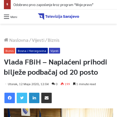
Odobreno prvo zaposlenje kroz program “Moje pravo”
Meni
Naslovna
/
Vijesti
/
Biznis
Biznis
Bosna i Hercegovina
Vijesti
Vlada FBiH – Naplaćeni prihodi
bilježe podbačaj od 20 posto
Utorak, 12 Maja 2020, 12:04
0
199
1 minute read