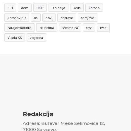
BiH
dom
FBiH
izolacija
kcus
korona
koronavirus
ks
novi
poplave
sarajevo
sarajevskojutro
skupstina
srebrenica
test
tvsa
Vlada KS
vogosca
Redakcija
Adresa: Bulevar Meše Selimovića 12,
71000 Sarajevo,