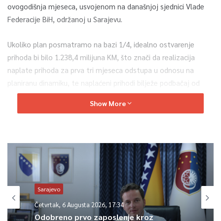
ovogodišnja mjeseca, usvojenom na današnjoj sjednici Vlade
Federacije BiH, održanoj u Sarajevu.
Ukoliko plan posmatramo na bazi 1/4, idealno ostvarenje
prihoda bi bilo 1.238,4 milijuna KM, što znači da realizacija
naplate prihoda za prva tri mjeseca odstupa u odnosu na
planiranu dinamiku, te naplaćeni prihodi bilježe podbačaj od
242,2 milijuna KM, što je manje za 20 posto.
Show More
Integriranjem Federalnog zavoda za mirovinsko-invalidsko
osiguranje u Proračun došlo je do skoro dvostrukog povećanja
Proračuna, tako da se realno ne može izvršiti poređenje
ukupnih prihoda u odnosu na isto razdoblje prethodne godine.
Ukupno obračunati rashodi i izdaci za prvi kvartal 2020. godine
Sarajevo
iznose 893,7 milijuna KM, što je 18 posto u odnosu na
Četvrtak, 6 Augusta 2026, 17:34
planirane.
Odobreno prvo zaposlenje kroz