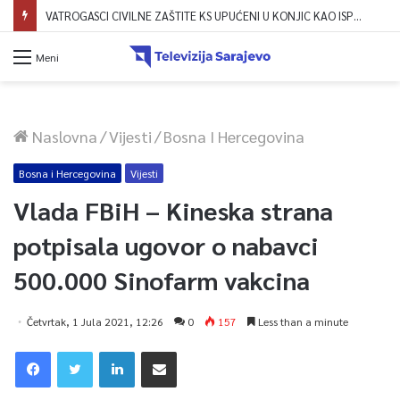
VATROGASCI CIVILNE ZAŠTITE KS UPUĆENI U KONJIC KAO ISPOMOĆ U GAŠENJU POŽARA
Meni
Naslovna
/
Vijesti
/
Bosna I Hercegovina
Bosna i Hercegovina
Vijesti
Vlada FBiH – Kineska strana
potpisala ugovor o nabavci
500.000 Sinofarm vakcina
Četvrtak, 1 Jula 2021, 12:26
0
157
Less than a minute