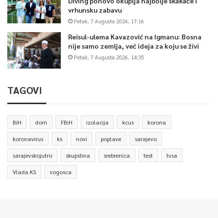
Diving ponovo okuplja najbolje skakače i
vrhunsku zabavu
Petak, 7 Augusta 2026, 17:16
Reisul-ulema Kavazović na Igmanu: Bosna
nije samo zemlja, već ideja za koju se živi
Petak, 7 Augusta 2026, 14:35
TAGOVI
BiH
dom
FBiH
izolacija
kcus
korona
koronavirus
ks
novi
poplave
sarajevo
sarajevskojutro
skupstina
srebrenica
test
tvsa
Vlada KS
vogosca