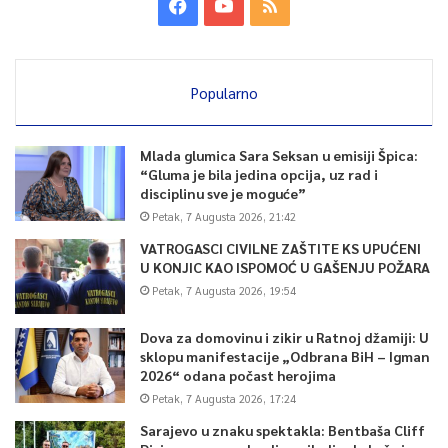
Popularno
Mlada glumica Sara Seksan u emisiji Špica:
“Gluma je bila jedina opcija, uz rad i
disciplinu sve je moguće”
Petak, 7 Augusta 2026, 21:42
VATROGASCI CIVILNE ZAŠTITE KS UPUĆENI
U KONJIC KAO ISPOMOĆ U GAŠENJU POŽARA
Petak, 7 Augusta 2026, 19:54
Dova za domovinu i zikir u Ratnoj džamiji: U
sklopu manifestacije „Odbrana BiH – Igman
2026“ odana počast herojima
Petak, 7 Augusta 2026, 17:24
Sarajevo u znaku spektakla: Bentbaša Cliff