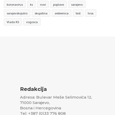
koronavirus
ks
novi
poplave
sarajevo
sarajevskojutro
skupstina
srebrenica
test
tvsa
Vlada KS
vogosca
Redakcija
Adresa: Bulevar Meše Selimovića 12,
71000 Sarajevo,
Bosna i Hercegovina
Tel: +387 (0)33 776 808