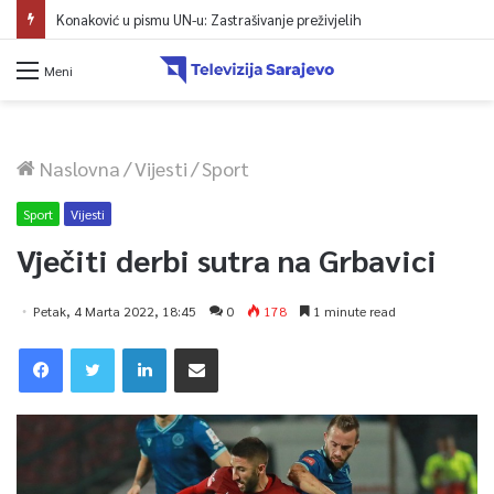
Protest zeničkih rudara do ispunjenja zahtjeva
Meni
Naslovna
/
Vijesti
/
Sport
Sport
Vijesti
Vječiti derbi sutra na Grbavici
Petak, 4 Marta 2022, 18:45
0
178
1 minute read