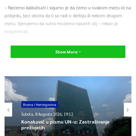
– Nećemo kalkulisati i sigurno je da ćemo u svakom meču ići na
pobjedu, bez obzira da li se radi o derbiju ili nekom drugom
meču. Vjerujemo da sutra možemo ispuniti cilj – rekao je
nogometaš.
Navodi da je derbi između sarajevskih rivala poseban meč, koji
Show More
igrači osjećaju od omaldinskog pogona.
– Mi osjetimo draž gradskog derbija od pionirske kategorija.
Uvijek nas prati ta pozitivna trema. Iako donosi isti broj
bodova kao i svaka druga, za nas i za navijače naših klubova
derbi je poseban, bez obzira što se mi pokušavamo pripremiti
za njega kao da je običan meč. Na igračima je veća
Bosna i Hercegovina
odgovornost, to se osjeti u svlačionici i nosi veću dozu
Subota, 8 Augusta 2026, 19:12
opterećenja u odnosu na druge utakmice – objasnio je Cocalić.
Konaković u pismu UN-u: Zastrašivanje
preživjelih
Vječiti derbi između Sarajeva i Željezničara će biti odigran sutra