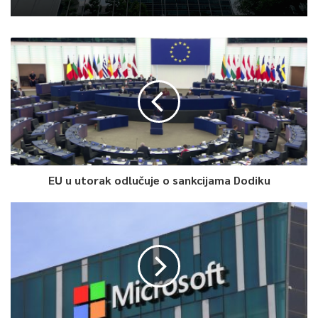
na stadionu “Grbavica” s početkom u 17 sati.
0
Article Rating
EU u utorak odlučuje o sankcijama Dodiku