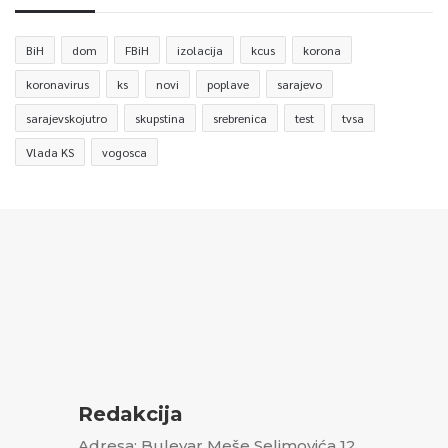
BiH
dom
FBiH
izolacija
kcus
korona
koronavirus
ks
novi
poplave
sarajevo
sarajevskojutro
skupstina
srebrenica
test
tvsa
Vlada KS
vogosca
Redakcija
Adresa: Bulevar Meše Selimovića 12,