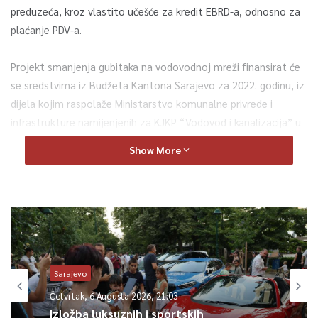
preduzeća, kroz vlastito učešće za kredit EBRD-a, odnosno za
plaćanje PDV-a.
Projekt smanjenja gubitaka na vodovodnoj mreži finansirat će
se sredstvima iz Budžeta Kantona Sarajevo za 2022. godinu, iz
dijela kojim raspolaže Ministarstvo komunalne privrede i
infrastrukture namijenjenih za KJKP “Vodovod i kanalizacija” u
iznosu od 1.300.000 KM.
Show More
Sredstva za plaćanje obaveza za smanjenje gubitaka na
vodovodnoj mreži se odnose na pokrivanje troškova nabavke
opreme, materijala, hidrantskih garnitura, vodomjera raznih
profila, manometara, hidromehaničke opreme, betona i
separacije, saopćeno je iz Službe za protokol i press KS
Sarajevo
Četvrtak, 6 Augusta 2026, 21:03
0
Izložba luksuznih i sportskih