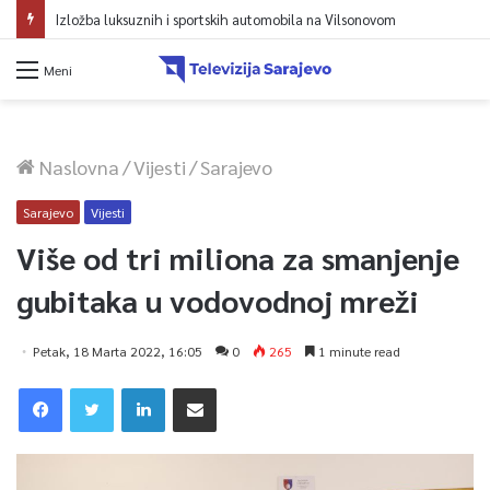
Izložba luksuznih i sportskih automobila na Vilsonovom
Meni
Naslovna
/
Vijesti
/
Sarajevo
Sarajevo
Vijesti
Više od tri miliona za smanjenje
gubitaka u vodovodnoj mreži
Petak, 18 Marta 2022, 16:05
0
265
1 minute read