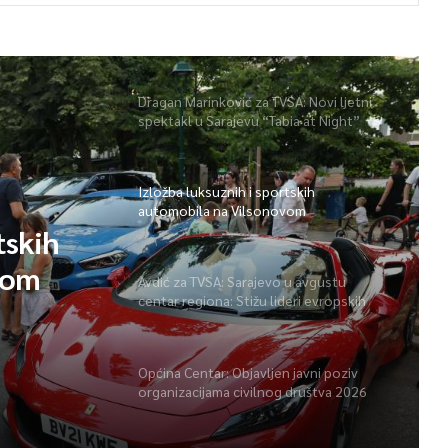
Dragan Marinković za TVSA: Novi ljetni
spektakl u Sarajevu “Tabia at Night”
Izložba luksuznih i sportskih
automobila na Vilsonovom
tskih
vom
Avdić za TVSA: Sarajevo u avgustu
centar regiona: Stižu lideri evropskih
gradova
Općina Centar: Objavljen javni poziv
organizacijama civilnog društva 2026