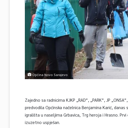
Općina Novo Sarajevo
Zajedno sa radnicima KJKP „RAD“, „PARK“, JP „ONSA“, C
predvodila Općinska načelnica Benjamina Karić, danas su
igrališta u naseljima Grbavica, Trg heroja i Hrasno. Prv
izuzetno uspješan.