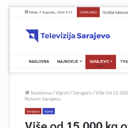
Petak, 7 Augusta, 2026 5:27
IZDVAJAMO
Avdić za TVSA: Sar
NASLOVNA
NAJNOVIJE
SARAJEVO
TVS
Naslovna
/
Vijesti
/
Sarajevo
/
Više Od 15.000
Novom Sarajevu
Sarajevo
Vijesti
Više od 15.000 kg 