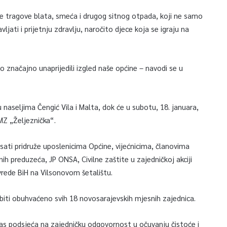
ebe tragove blata, smeća i drugog sitnog otpada, koji ne samo
jati i prijetnju zdravlju, naročito djece koja se igraju na
 značajno unaprijedili izgled naše općine – navodi se u
u naseljima Čengić Vila i Malta, dok će u subotu, 18. januara,
 MZ „Željeznička“.
sati pridruže uposlenicima Općine, vijećnicima, članovima
ih preduzeća, JP ONSA, Civilne zaštite u zajedničkoj akciji
vrede BiH na Vilsonovom šetalištu.
 biti obuhvaćeno svih 18 novosarajevskih mjesnih zajednica.
 nas podsjeća na zajedničku odgovornost u očuvanju čistoće i