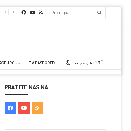
℃
19
 KORUPCIJU
TV RASPORED
Sarajevo, BiH
PRATITE NAS NA