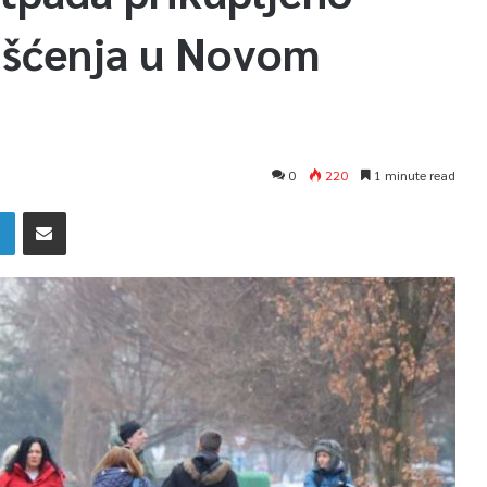
čišćenja u Novom
0
220
1 minute read