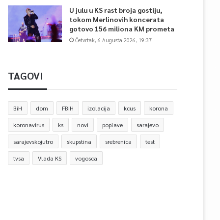
U julu u KS rast broja gostiju,
tokom Merlinovih koncerata
gotovo 156 miliona KM prometa
Četvrtak, 6 Augusta 2026, 19:37
TAGOVI
BiH
dom
FBiH
izolacija
kcus
korona
koronavirus
ks
novi
poplave
sarajevo
sarajevskojutro
skupstina
srebrenica
test
tvsa
Vlada KS
vogosca