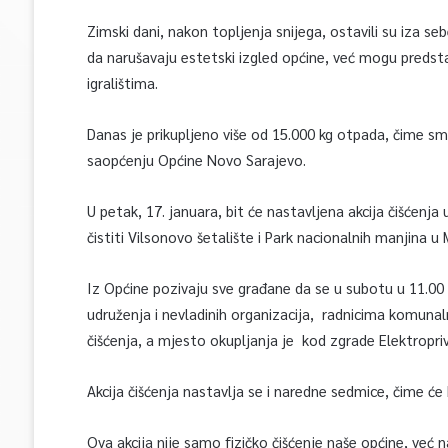
Zimski dani, nakon topljenja snijega, ostavili su iza s
da narušavaju estetski izgled općine, već mogu predstavl
igralištima.
Danas je prikupljeno više od 15.000 kg otpada, čime smo
saopćenju Općine Novo Sarajevo.
U petak, 17. januara, bit će nastavljena akcija čišćenja 
čistiti Vilsonovo šetalište i Park nacionalnih manjina u
Iz Općine pozivaju sve građane da se u subotu u 11.00 
udruženja i nevladinih organizacija, radnicima komunaln
čišćenja, a mjesto okupljanja je kod zgrade Elektropri
Akcija čišćenja nastavlja se i naredne sedmice, čime će
Ova akcija nije samo fizičko čišćenje naše općine, već