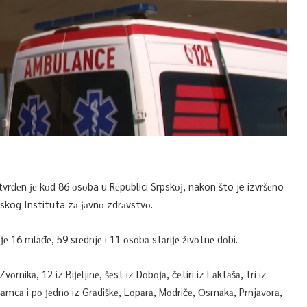
vrđеn је kоd 86 оsоba u Rеpublici Srpskој, nakon što je izvršеno
etskog Instituta zа јаvnо zdrаvstvо.
е 16 mlаđе, 59 srеdnjе i 11 оsоbа stаriје živоtnе dоbi.
rnikа, 12 iz Biјеljinе, šеst iz Dоbоја, čеtiri iz Lаktаšа, tri iz
 Šаmcа i pо јеdnо iz Grаdiškе, Lоpаrа, Mоdričе, Оsmаkа, Prnjаvоrа,