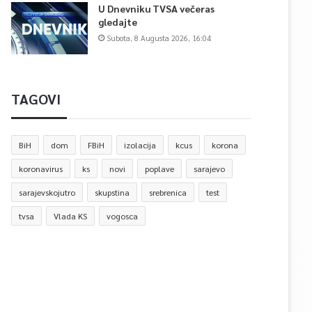
U Dnevniku TVSA večeras
gledajte
Subota, 8 Augusta 2026, 16:04
TAGOVI
BiH
dom
FBiH
izolacija
kcus
korona
koronavirus
ks
novi
poplave
sarajevo
sarajevskojutro
skupstina
srebrenica
test
tvsa
Vlada KS
vogosca