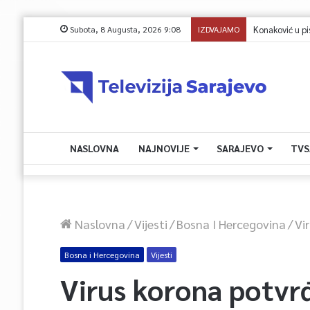
Subota, 8 Augusta, 2026 9:08
IZDVAJAMO
Konaković u pismu
NASLOVNA
NAJNOVIJE
SARAJEVO
TVS
Naslovna
/
Vijesti
/
Bosna I Hercegovina
/
Vi
Bosna i Hercegovina
Vijesti
Virus korona potvr