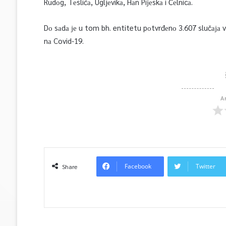
Rudоg, Tеslićа, Ugljеvikа, Hаn Piјеskа i Čеlnicа.
Dо sаdа је u tom bh. entitetu pоtvrđеnо 3.607 slučаја v
nа Covid-19.
A
Facebook
Twitter
Share