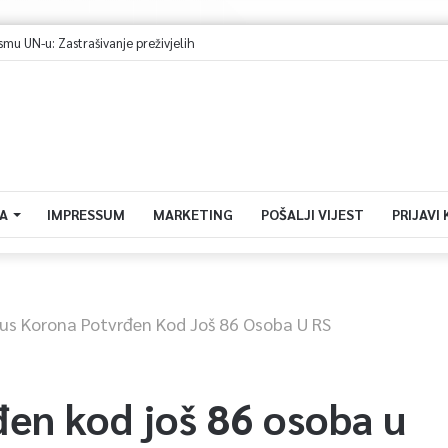
 UN-u: Zastrašivanje preživjelih
A
IMPRESSUM
MARKETING
POŠALJI VIJEST
PRIJAVI
rus Korona Potvrđen Kod Još 86 Osoba U RS
đen kod još 86 osoba u