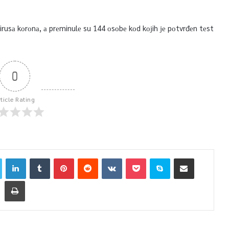
irusа kоrоnа, а prеminulе su 144 оsоbе kоd kојih је pоtvrđеn tеst
0
rticle Rating