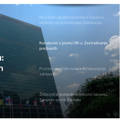
Na Samitu gradonačelnika u Sarajevu
očekuje se potpisivanje Deklaracije
Konaković u pismu UN-u: Zastrašivanje
preživjelih
:
h
Protest zeničkih rudara do ispunjenja
zahtjeva
Željezničar pobjedom otvorio sezonu,
Sarajevo protiv Radnika