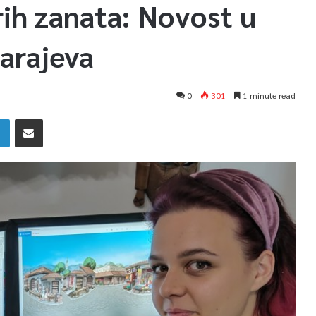
rih zanata: Novost u
Sarajeva
0
301
1 minute read