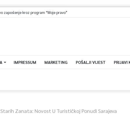
o zaposlenje kroz program “Moje pravo”
A
IMPRESSUM
MARKETING
POŠALJI VIJEST
PRIJAVI
 Starih Zanata: Novost U Turističkoj Ponudi Sarajeva