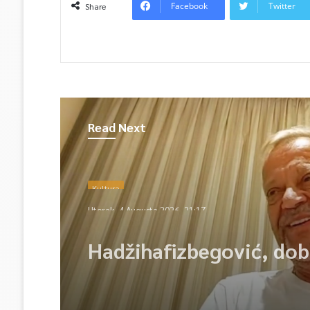
Facebook
Twitter
Share
Read Next
Kultura
Utorak, 4 Augusta 2026, 21:17
Hadžihafizbegović, dob
Počasnog srca Sarajeva
nagradu posvećujem sv
klasi”