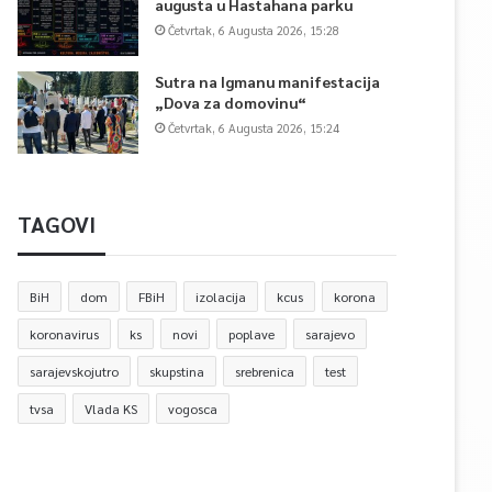
augusta u Hastahana parku
Četvrtak, 6 Augusta 2026, 15:28
Sutra na Igmanu manifestacija
„Dova za domovinu“
Četvrtak, 6 Augusta 2026, 15:24
TAGOVI
BiH
dom
FBiH
izolacija
kcus
korona
koronavirus
ks
novi
poplave
sarajevo
sarajevskojutro
skupstina
srebrenica
test
tvsa
Vlada KS
vogosca