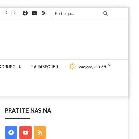
℃
29
 KORUPCIJU
TV RASPORED
Sarajevo, BiH
PRATITE NAS NA