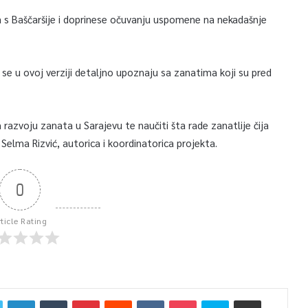
ta s Baščaršije i doprinese očuvanju uspomene na nekadašnje
ci se u ovoj verziji detaljno upoznaju sa zanatima koji su pred
razvoju zanata u Sarajevu te naučiti šta rade zanatlije čija
. Selma Rizvić, autorica i koordinatorica projekta.
0
rticle Rating