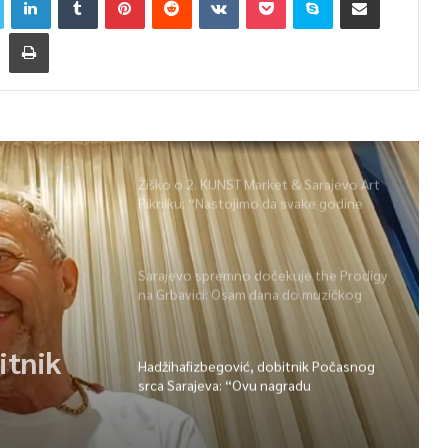
Žiško o 2. KUNST Market & Sarajevo Art
Pikniku: “Nastojimo da svake godine
ponudimo više događaja” (video)
Sarajevo spremno dočekuje the Prodigy
na Grbavici: Osam dana do muzičkog
spektakla
itnik
: “Ovu
Hadžihafizbegović, dobitnik Počasnog
srca Sarajeva: “Ovu nagradu
ojoj
posvećujem svojoj klasi”