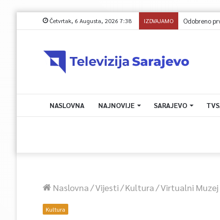
Četvrtak, 6 Augusta, 2026 7:38
IZDVAJAMO
Odobreno prv
NASLOVNA
NAJNOVIJE
SARAJEVO
TVS
Naslovna
/
Vijesti
/
Kultura
/
Virtualni Muzej
Kultura