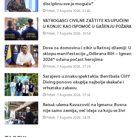
disciplinu sve je moguće”
Petak, 7 Augusta 2026, 21:42
VATROGASCI CIVILNE ZAŠTITE KS UPUĆENI
U KONJIC KAO ISPOMOĆ U GAŠENJU POŽARA
Petak, 7 Augusta 2026, 19:54
Dova za domovinu i zikir u Ratnoj džamiji: U
sklopu manifestacije „Odbrana BiH – Igman
2026“ odana počast herojima
Petak, 7 Augusta 2026, 17:24
Sarajevo u znaku spektakla: Bentbaša Cliff
Diving ponovo okuplja najbolje skakače i
vrhunsku zabavu
Petak, 7 Augusta 2026, 17:16
Reisul-ulema Kavazović na Igmanu: Bosna
nije samo zemlja, već ideja za koju se živi
Petak, 7 Augusta 2026, 14:35