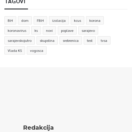
TAGOVI
BiH
dom
FBiH
izolacija
kcus
korona
koronavirus
ks
novi
poplave
sarajevo
sarajevskojutro
skupstina
srebrenica
test
tvsa
Vlada KS
vogosca
Redakcija