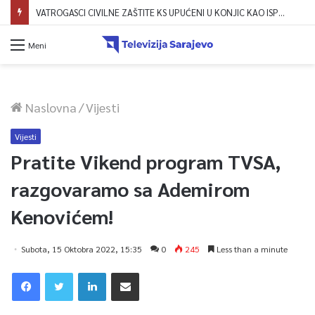
VATROGASCI CIVILNE ZAŠTITE KS UPUĆENI U KONJIC KAO ISPOMOĆ U GAŠENJU POŽARA
Meni
Naslovna
/
Vijesti
Vijesti
Pratite Vikend program TVSA,
razgovaramo sa Ademirom
Kenovićem!
Subota, 15 Oktobra 2022, 15:35
0
245
Less than a minute