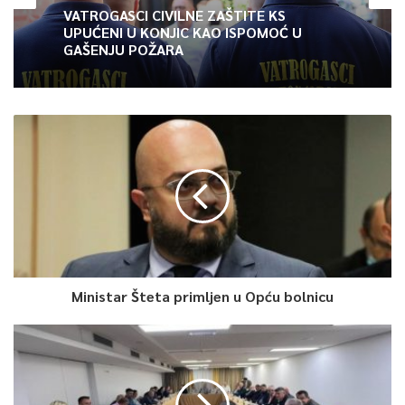
VATROGASCI CIVILNE ZAŠTITE KS
UPUĆENI U KONJIC KAO ISPOMOĆ U
GAŠENJU POŽARA
Ministar Šteta primljen u Opću bolnicu