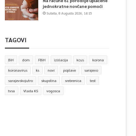
Na račune 61 porodilje uplaćene
jednokratne novčane pomoći
Subota, 8 Augusta 2026, 14:15
TAGOVI
BiH
dom
FBiH
izolacija
kcus
korona
koronavirus
ks
novi
poplave
sarajevo
sarajevskojutro
skupstina
srebrenica
test
tvsa
Vlada KS
vogosca