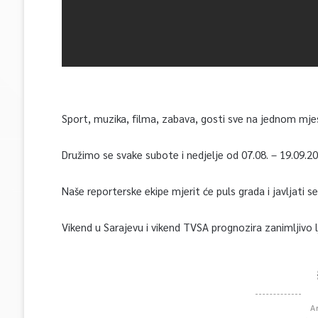
Sport, muzika, filma, zabava, gosti sve na jednom mj
Družimo se svake subote i nedjelje od 07.08. – 19.09.20
Naše reporterske ekipe mjerit će puls grada i javljati s
Vikend u Sarajevu i vikend TVSA prognozira zanimljivo l
A