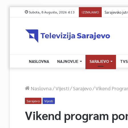
Subota, 8 Augusta, 2026 4:13
IZDVAJAMO
Saobraćajna nesr
NASLOVNA
NAJNOVIJE
SARAJEVO
TVS
Naslovna
/
Vijesti
/
Sarajevo
/
Vikend Progr
Sarajevo
Vijesti
Vikend program po