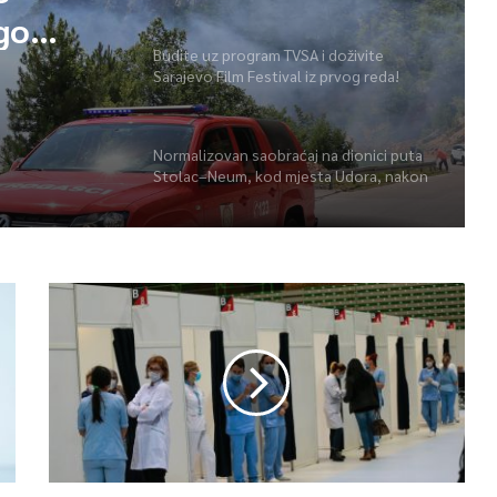
e
ego
Budite uz program TVSA i doživite
Sarajevo Film Festival iz prvog reda!
 i
Normalizovan saobraćaj na dionici puta
Stolac–Neum, kod mjesta Udora, nakon
nezgode