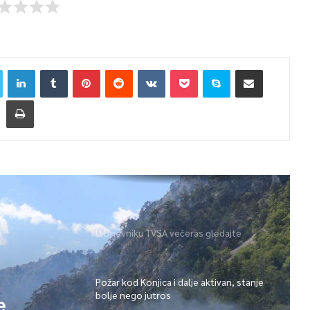
U Dnevniku TVSA večeras gledajte
Požar kod Konjica i dalje aktivan, stanje
bolje nego jutros