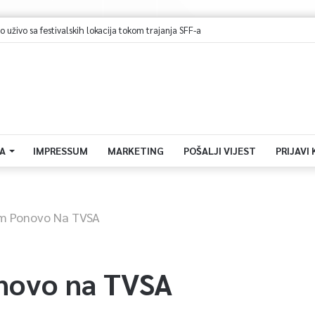
eća kod Udore, promet na cesti Stolac – Neum potpuno obustavljen
A
IMPRESSUM
MARKETING
POŠALJI VIJEST
PRIJAVI
am Ponovo Na TVSA
novo na TVSA