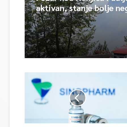
Požar kod Konjica i dalj
aktivan, stanje bolje n
jutros
Budite uz program TVSA
doživite Sarajevo Film
Festival iz prvog reda!