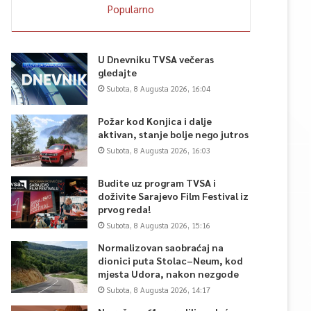
Popularno
U Dnevniku TVSA večeras
gledajte
Subota, 8 Augusta 2026, 16:04
Požar kod Konjica i dalje
aktivan, stanje bolje nego jutros
Subota, 8 Augusta 2026, 16:03
Budite uz program TVSA i
doživite Sarajevo Film Festival iz
prvog reda!
Subota, 8 Augusta 2026, 15:16
Normalizovan saobraćaj na
dionici puta Stolac–Neum, kod
mjesta Udora, nakon nezgode
Subota, 8 Augusta 2026, 14:17