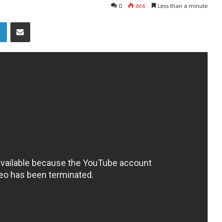
0
466
Less than a minute