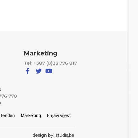
Marketing
Tel: +387 (0)33 776 817
8
 776 770
a
Tenderi
Marketing
Prijavi vijest
design by: studis.ba