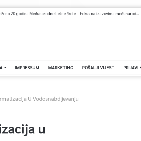
U Sarajevu obilježeno 20 godina Međunarodne ljetne škole – Fokus na izazovima međunarodne pravde
A
IMPRESSUM
MARKETING
POŠALJI VIJEST
PRIJAVI
rmalizacija U Vodosnabdijevanju
zacija u