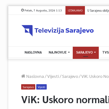
Petak, 7 Augusta, 2026 1:13
IZDVAJAMO
NASLOVNA
NAJNOVIJE
SARAJEVO
TVS
Naslovna
/
Vijesti
/
Sarajevo
/
ViK: Uskoro No
Sarajevo
Vijesti
ViK: Uskoro normali