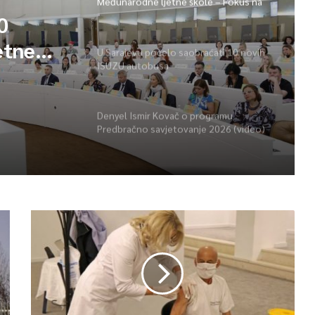
Međunarodne ljetne škole – Fokus na
izazovima međunarodne pravde
0
etne
U Sarajevu počelo saobraćati 10 novih
ISUZU autobusa
vima
Denyel Ismir Kovač o programu
Predbračno savjetovanje 2026 (video)