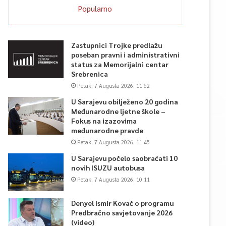
Popularno
Zastupnici Trojke predlažu
poseban pravni i administrativni
status za Memorijalni centar
Srebrenica
Petak, 7 Augusta 2026, 11:52
U Sarajevu obilježeno 20 godina
Međunarodne ljetne škole –
Fokus na izazovima
međunarodne pravde
Petak, 7 Augusta 2026, 11:45
U Sarajevu počelo saobraćati 10
novih ISUZU autobusa
Petak, 7 Augusta 2026, 10:11
Denyel Ismir Kovač o programu
Predbračno savjetovanje 2026
(video)