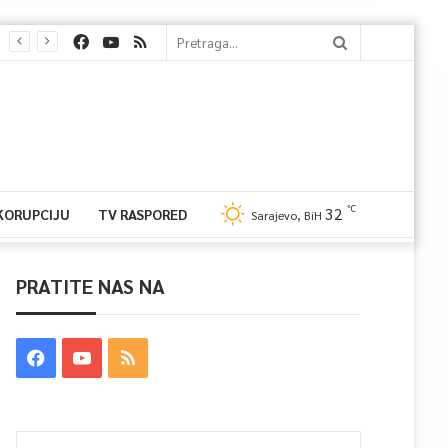
℃
32
 KORUPCIJU
TV RASPORED
Sarajevo, BiH
PRATITE NAS NA