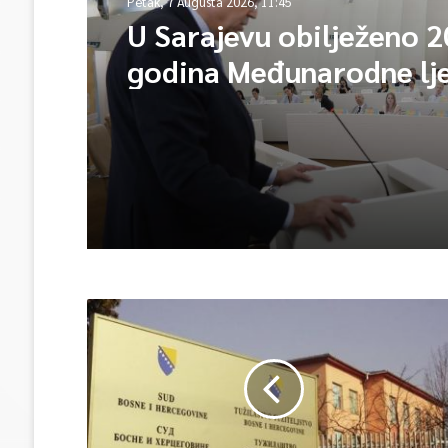
Petak, 7 Augusta 2026, 11:45
U Sarajevu obilježeno 2
godina Međunarodne lj
škole – Fokus na izazo
međunarodne pravde