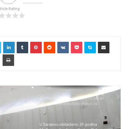
rticle Rating
Zastupnici Trojke predlažu poseban
pravni i administrativni status za
Memorijalni centar Srebrenica
U Sarajevu obilježeno 20 godina