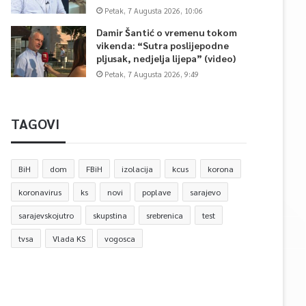
Petak, 7 Augusta 2026, 10:06
Damir Šantić o vremenu tokom
vikenda: “Sutra poslijepodne
pljusak, nedjelja lijepa” (video)
Petak, 7 Augusta 2026, 9:49
TAGOVI
BiH
dom
FBiH
izolacija
kcus
korona
koronavirus
ks
novi
poplave
sarajevo
sarajevskojutro
skupstina
srebrenica
test
tvsa
Vlada KS
vogosca