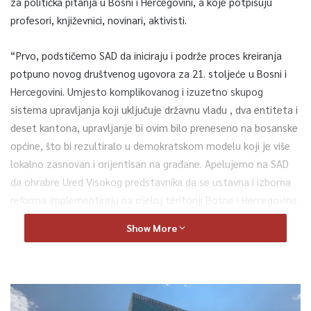
za politička pitanja u Bosni i Hercegovini, a koje potpisuju
profesori, književnici, novinari, aktivisti.
“Prvo, podstičemo SAD da iniciraju i podrže proces kreiranja
potpuno novog društvenog ugovora za 21. stoljeće u Bosni i
Hercegovini. Umjesto komplikovanog i izuzetno skupog
sistema upravljanja koji uključuje državnu vladu , dva entiteta i
deset kantona, upravljanje bi ovim bilo preneseno na bosanske
općine, što bi rezultiralo u demokratskom modelu koji je više
lokalno zasnovan i orijentisan na građane. Apelujemo na SAD
da ohrabre Ured Visokog predstavnika da se ustavna i izborna
reforma implementiraju na cijeloj teritoriji Bosne i Hercegovine
u skladu s relevantnim presudama Evropskog suda za ljudska
Show More
prava, uključujući presudu u predmetu Zornić protiv Bosne i
Hercegovine. Takve demokratske reforme bi značile da su svi
građani u mogućnosti i imaju pravo da se kandiduju na bilo koji
položaj u svojoj općini i time imaju pravo i da budu birani da
svoju općinu predstavljaju u državnom parlamentu. Takva