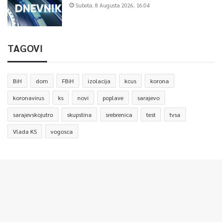
Subota, 8 Augusta 2026, 16:04
TAGOVI
BiH
dom
FBiH
izolacija
kcus
korona
koronavirus
ks
novi
poplave
sarajevo
sarajevskojutro
skupstina
srebrenica
test
tvsa
Vlada KS
vogosca