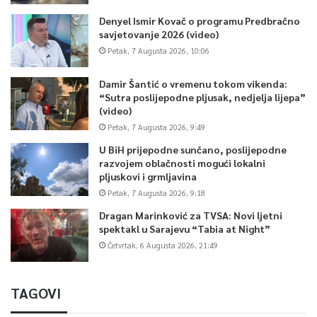
Denyel Ismir Kovač o programu Predbračno
savjetovanje 2026 (video)
Petak, 7 Augusta 2026, 10:06
Damir Šantić o vremenu tokom vikenda:
“Sutra poslijepodne pljusak, nedjelja lijepa”
(video)
Petak, 7 Augusta 2026, 9:49
U BiH prijepodne sunčano, poslijepodne
razvojem oblačnosti mogući lokalni
pljuskovi i grmljavina
Petak, 7 Augusta 2026, 9:18
Dragan Marinković za TVSA: Novi ljetni
spektakl u Sarajevu “Tabia at Night”
Četvrtak, 6 Augusta 2026, 21:49
TAGOVI