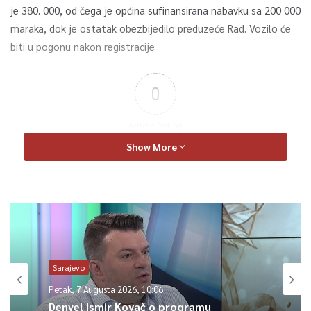
je 380. 000, od čega je općina sufinansirana nabavku sa 200 000
maraka, dok je ostatak obezbijedilo preduzeće Rad. Vozilo će
biti u pogonu nakon registracije
0
Article Rating
Show More
Sarajevo
Petak, 7 Augusta 2026, 10:06
Denyel Ismir Kovač o programu