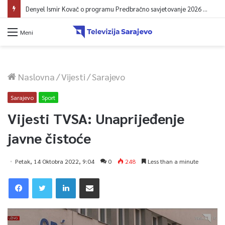
Denyel Ismir Kovač o programu Predbračno savjetovanje 2026 (video)
Meni
Naslovna
/
Vijesti
/
Sarajevo
Sarajevo
Sport
Vijesti TVSA: Unaprijeđenje
javne čistoće
Petak, 14 Oktobra 2022, 9:04
0
248
Less than a minute