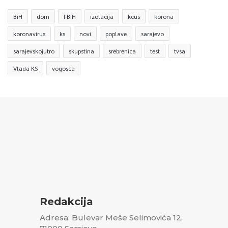
BiH
dom
FBiH
izolacija
kcus
korona
koronavirus
ks
novi
poplave
sarajevo
sarajevskojutro
skupstina
srebrenica
test
tvsa
Vlada KS
vogosca
Redakcija
Adresa: Bulevar Meše Selimovića 12,