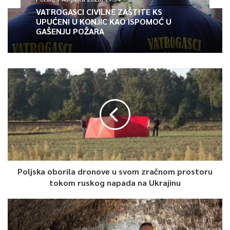
dostupni. Katarska diplomatkinja je naglasila da njena zemlja
VATROGASCI CIVILNE ZAŠTITE KS
UPUĆENI U KONJIC KAO ISPOMOĆ U
oštro osuđuje napad i da neće tolerirati ovo agresivno
GAŠENJU POŽARA
izraelsko ponašanje.
Izraelska vojska je potvrdila da je izvela precizan udar na
visoko rukovodstvo Hamasa, bez preciziranja glavnog grada
Katara.
0
Article Rating
Poljska oborila dronove u svom zračnom prostoru
tokom ruskog napada na Ukrajinu