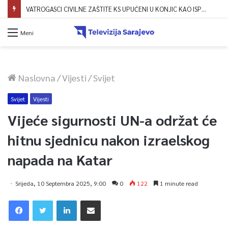
VATROGASCI CIVILNE ZAŠTITE KS UPUĆENI U KONJIC KAO ISPOMOĆ U GAŠENJU POŽARA
Meni
Naslovna
/
Vijesti
/
Svijet
Svijet
Vijesti
Vijeće sigurnosti UN-a održat će
hitnu sjednicu nakon izraelskog
napada na Katar
Srijeda, 10 Septembra 2025, 9:00
0
122
1 minute read