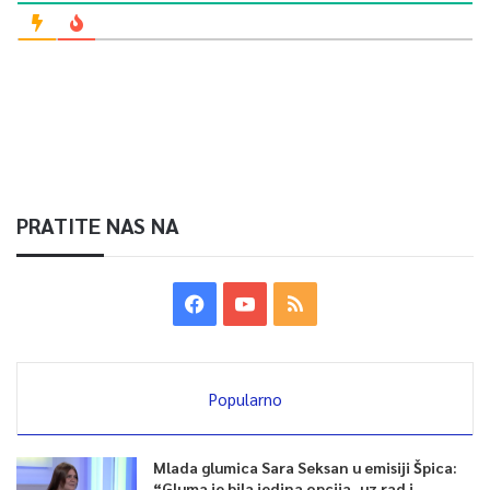
PRATITE NAS NA
Popularno
Mlada glumica Sara Seksan u emisiji Špica:
“Gluma je bila jedina opcija, uz rad i