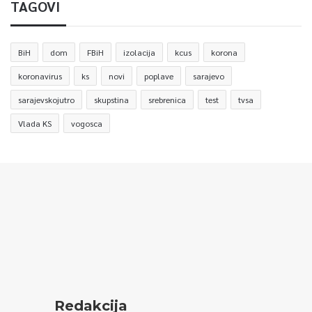
TAGOVI
BiH
dom
FBiH
izolacija
kcus
korona
koronavirus
ks
novi
poplave
sarajevo
sarajevskojutro
skupstina
srebrenica
test
tvsa
Vlada KS
vogosca
Redakcija