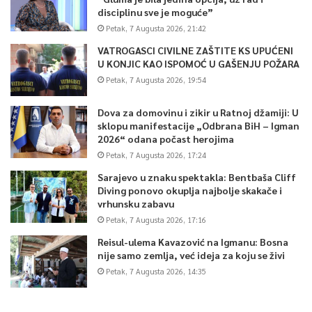
disciplinu sve je moguće”
Petak, 7 Augusta 2026, 21:42
VATROGASCI CIVILNE ZAŠTITE KS UPUĆENI
U KONJIC KAO ISPOMOĆ U GAŠENJU POŽARA
Petak, 7 Augusta 2026, 19:54
Dova za domovinu i zikir u Ratnoj džamiji: U
sklopu manifestacije „Odbrana BiH – Igman
2026“ odana počast herojima
Petak, 7 Augusta 2026, 17:24
Sarajevo u znaku spektakla: Bentbaša Cliff
Diving ponovo okuplja najbolje skakače i
vrhunsku zabavu
Petak, 7 Augusta 2026, 17:16
Reisul-ulema Kavazović na Igmanu: Bosna
nije samo zemlja, već ideja za koju se živi
Petak, 7 Augusta 2026, 14:35