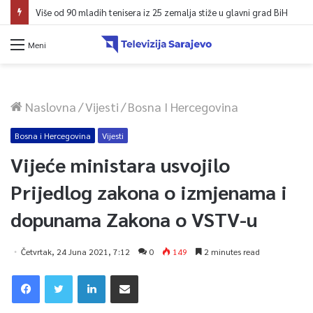
Više od 90 mladih tenisera iz 25 zemalja stiže u glavni grad BiH
Meni
Naslovna
/
Vijesti
/
Bosna I Hercegovina
Bosna i Hercegovina
Vijesti
Vijeće ministara usvojilo
Prijedlog zakona o izmjenama i
dopunama Zakona o VSTV-u
Četvrtak, 24 Juna 2021, 7:12
0
149
2 minutes read