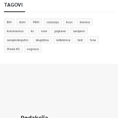
TAGOVI
BiH
dom
FBiH
izolacija
kcus
korona
koronavirus
ks
novi
poplave
sarajevo
sarajevskojutro
skupstina
srebrenica
test
tvsa
Vlada KS
vogosca
Redakcija