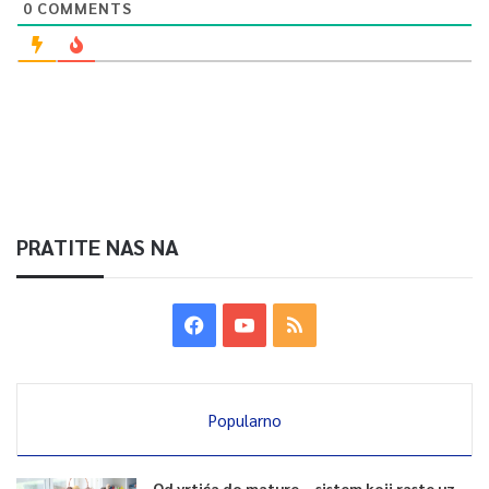
0
COMMENTS
0
Article Rating
PRATITE NAS NA
Popularno
Od vrtića do mature – sistem koji raste uz