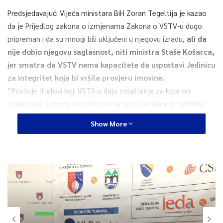
Predsjedavajući Vijeća ministara BiH Zoran Tegeltija je kazao
da je Prijedlog zakona o izmjenama Zakona o VSTV-u dugo
pripreman i da su mnogi bili uključeni u njegovu izradu,
ali da
nije dobio njegovu saglasnost, niti ministra Staše Košarca,
jer smatra da VSTV nema kapacitete da uspostavi Jedinicu
za integritet koja bi vršila provjeru imovine.
“Postoje dijelovi koji VSTS-u daju ovlaštenje za koja on
objektivno u ovom trenutku nema ni materijalne ni tehničke
kapacitete i teško će ih ikada moći obezbijediti s obzirom da za
Show More
te poslove koji se žele dodijeliti VSTS-u postoje specijalizirane
institucije, unutar poreskih uprava, unutar tužilaštava, postoje
neki čisto istražilački poslovi, za koji je naše stanovište da
VSTS teško može organizovati te službe”, kazao je Tegeltija.
Vijeće ministara je nakon sjednice saopštilo da je većinom
glasova i uz određene korekcije, na prijedlog Ministarstva
pravde BiH, utvrdilo Prijedlog zakona koji će uputiti
Sport
Parlamentarnoj skupštini BiH za razmatranje po skraćenoj