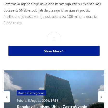
Reformska agenda nije usvojena iz razloga što su ministri koji
dolaze iz SNSD-a odbijali da glasaju ili su glasali protiv.
Prethodno je naša zemlja uskraćena za 108 miliona eura iz
Plana rasta.
0
Article Rating
Show More
Bosna i Hercegovina
Subota, 8 Augusta 2026, 19:12
Konaković u pismu UN-u: Zastrašivanje