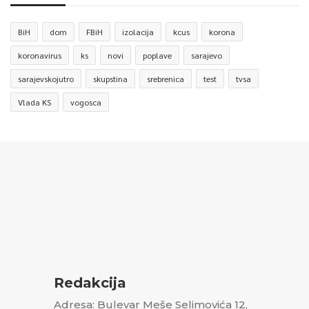
BiH
dom
FBiH
izolacija
kcus
korona
koronavirus
ks
novi
poplave
sarajevo
sarajevskojutro
skupstina
srebrenica
test
tvsa
Vlada KS
vogosca
Redakcija
Adresa: Bulevar Meše Selimovića 12,