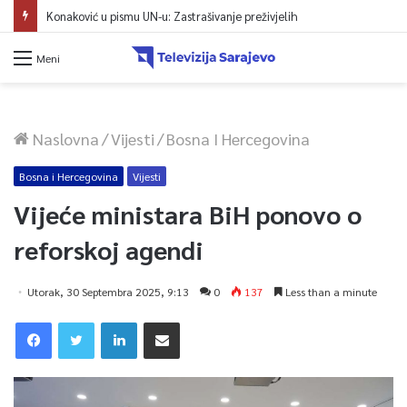
Konaković u pismu UN-u: Zastrašivanje preživjelih
Meni
Naslovna
/
Vijesti
/
Bosna I Hercegovina
Bosna i Hercegovina
Vijesti
Vijeće ministara BiH ponovo o
reforskoj agendi
Utorak, 30 Septembra 2025, 9:13
0
137
Less than a minute