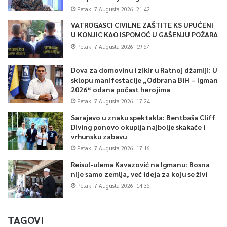
Petak, 7 Augusta 2026, 21:42
VATROGASCI CIVILNE ZAŠTITE KS UPUĆENI
U KONJIC KAO ISPOMOĆ U GAŠENJU POŽARA
Petak, 7 Augusta 2026, 19:54
Dova za domovinu i zikir u Ratnoj džamiji: U
sklopu manifestacije „Odbrana BiH – Igman
2026“ odana počast herojima
Petak, 7 Augusta 2026, 17:24
Sarajevo u znaku spektakla: Bentbaša Cliff
Diving ponovo okuplja najbolje skakače i
vrhunsku zabavu
Petak, 7 Augusta 2026, 17:16
Reisul-ulema Kavazović na Igmanu: Bosna
nije samo zemlja, već ideja za koju se živi
Petak, 7 Augusta 2026, 14:35
TAGOVI