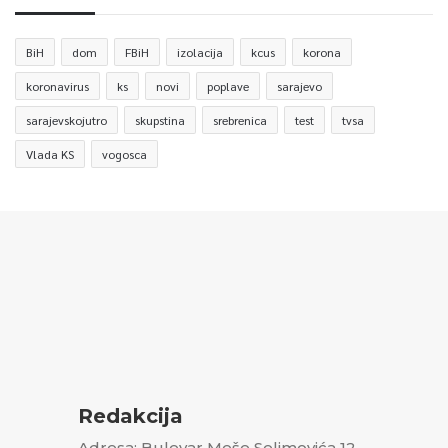
BiH
dom
FBiH
izolacija
kcus
korona
koronavirus
ks
novi
poplave
sarajevo
sarajevskojutro
skupstina
srebrenica
test
tvsa
Vlada KS
vogosca
Redakcija
Adresa: Bulevar Meše Selimovića 12,