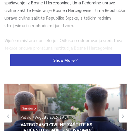
spašavanje iz Bosne i Hercegovine, tima Federalne uprave
civilne zaštite Federacije Bosne i Hercegovine i tima Republičke
uprave civilne zaštite Republike Srpske, s teškim radnim
strojevima i neophodnim ljudstvom.
Vijeće ministara donijelo je i Odluku o odobravanju sredstava
tekuće pričuve proračuna institucija Bosne i Hercegovine i
međunarodnih obveza Bosne i Hercegovine u svrhu financiranja
Show More
troškova timova iz Bosne i Hercegovine prilikom pružanja
međunarodne pomoći Vladi Republike Slovenije u iznosu od
350.000 KM. Predmetnom Odlukom, iznos od 200.000 KM
doznačuje se Federalnoj upravi civilne zaštite, a iznos od
150.000 KM Republičkoj upravi civilne zaštite, saopćeno je iz
Vijeća ministara BiH.
Sarajevo
Petak, 7 Augusta 2026, 19:54
0
VATROGASCI CIVILNE ZAŠTITE KS
UPUĆENI U KONJIC KAO ISPOMOĆ U