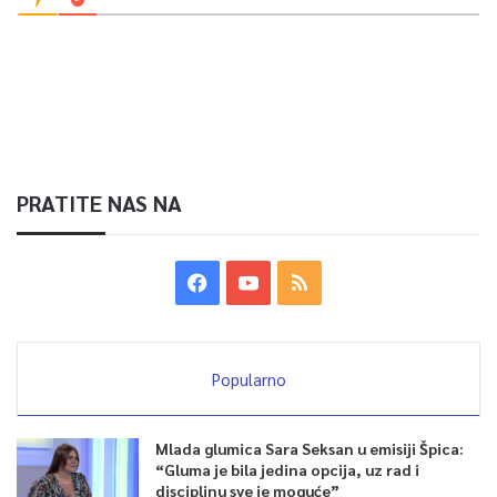
PRATITE NAS NA
Popularno
Mlada glumica Sara Seksan u emisiji Špica:
“Gluma je bila jedina opcija, uz rad i
disciplinu sve je moguće”