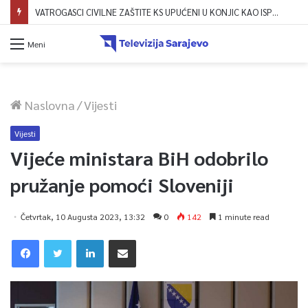
VATROGASCI CIVILNE ZAŠTITE KS UPUĆENI U KONJIC KAO ISPOMOĆ U GAŠENJU POŽARA
Meni
Naslovna
/
Vijesti
Vijesti
Vijeće ministara BiH odobrilo
pružanje pomoći Sloveniji
Četvrtak, 10 Augusta 2023, 13:32
0
142
1 minute read