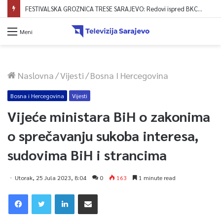
KRAJ MUKA ZA STANOVNIKE NAHOREVA: Asfaltiranjem Ulice Vranica brijeg spajaju se gornji i središnji dio naselja
Meni
Naslovna
/
Vijesti
/
Bosna I Hercegovina
Bosna i Hercegovina
Vijesti
Vijeće ministara BiH o zakonima
o sprečavanju sukoba interesa,
sudovima BiH i strancima
Utorak, 25 Jula 2023, 8:04
0
163
1 minute read