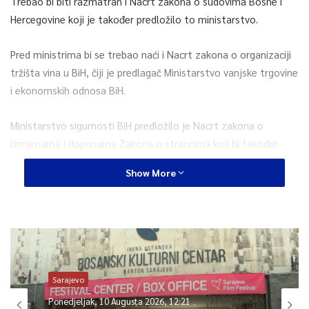
Trebao bi biti razmatran i Nacrt zakona o sudovima Bosne i
Hercegovine koji je također predložilo to ministarstvo.
Pred ministrima bi se trebao naći i Nacrt zakona o organizaciji
tržišta vina u BiH, čiji je predlagač Ministarstvo vanjske trgovine
i ekonomskih odnosa BiH.
Ministarstvo sigurnosti BiH predložilo je Nacrt zakona o
izmjenama i dopunama Zakona o strancima koji bi također
trebao biti razmatran.
Show More
Na dnevnom redu sjednice trebao bi se naći i Prijedlog odluke o
isticanju zastave Evropske unije u ministarstvima, upravnim
organizacijama i drugim tijelima Vijeća ministara BiH, koju je
predložio Kabinet predsjedavajuće Vijeća ministara Bojane
Krišto.
Sarajevo
Ponedjeljak, 10 Augusta 2026, 12:21
Između ostalog, trebao bi biti razmatran i Prijedlog odluke o