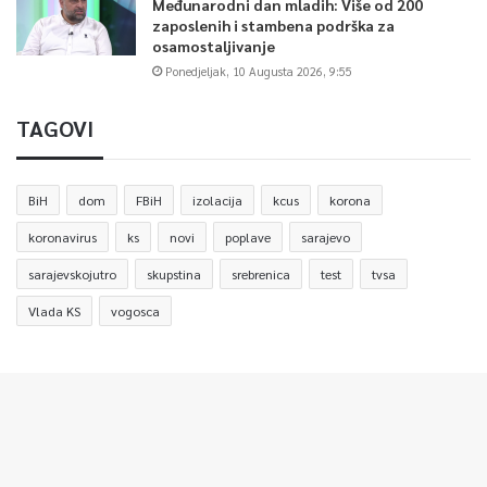
Međunarodni dan mladih: Više od 200
zaposlenih i stambena podrška za
osamostaljivanje
Ponedjeljak, 10 Augusta 2026, 9:55
TAGOVI
BiH
dom
FBiH
izolacija
kcus
korona
koronavirus
ks
novi
poplave
sarajevo
sarajevskojutro
skupstina
srebrenica
test
tvsa
Vlada KS
vogosca