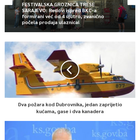
FESTIVALSKA GROZNICA TRESE
rasporedu sredstava tekuće budžetske rezerve Budžeta
SARAJEVO: Redovi ispred BKC-a
institucija BiH i međunarodnih obaveza BiH za 2023. godinu
formirani već od 4 ujutro, zvanično
Ministarstvu sigurnosti BiH u svrhu saniranja posljedica poplava
počela prodaja ulaznica!
kao i Informacija o preporukama NATO-a po dokumentu
“Informacija o realizaciji aktivnosti iz Programa reformi BiH
2021 i Programa reformi Bosne i Hercegovine 2022”.
0
Article Rating
Dva požara kod Dubrovnika, jedan zaprijetio
kućama, gase i dva kanadera