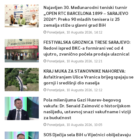
Najavljen 30. Međunarodni teniski turnir
„OPEN RTC BARCELONA 1899 – SARAJEVO
2026“: Preko 90 mladih tenisera iz 25
zemalja stiže u glavni grad BiH
Ponedjeljak, 10 Augusta 2026, 14:12
FESTIVALSKA GROZNICA TRESE SARAJEVO:
Redovi ispred BKC-a formirani već od 4
ujutro, zvanično počela prodaja ulaznica!
Ponedjeljak, 10 Augusta 2026, 12:21
KRAJ MUKA ZA STANOVNIKE NAHOREVA:
Asfaltiranjem Ulice Vranica brijeg spajaju se
gornji i središnji dio naselja
Ponedjeljak, 10 Augusta 2026, 12:12
Pola milenijuma Gazi Husrev-begovog
vakufa: Dr. Senaid Zaimović o historijskom
naslijeđu, ustavnoj snazi vakufname i viziji
za budućnost
Ponedjeljak, 10 Augusta 2026, 10:05
SOS Dječija sela BiH u Vijećnici obilježavaju