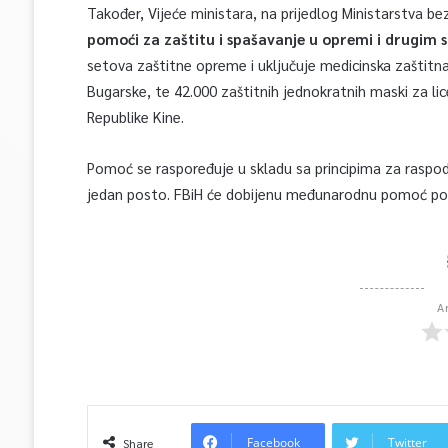
Također, Vijeće ministara, na prijedlog Ministarstva be
pomoći za zaštitu i spašavanje u opremi i drugim 
setova zaštitne opreme i uključuje medicinska zaštitna 
Bugarske, te 42.000 zaštitnih jednokratnih maski za lic
Republike Kine.
Pomoć se raspoređuje u skladu sa principima za raspodje
jedan posto. FBiH će dobijenu međunarodnu pomoć pod
A
Facebook
Twitter
Share