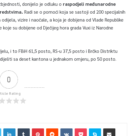
zbjednosti, donijelo je odluku o
raspodjeli međunarodne
sredstvima.
Radi se o pomoći koja se sastoji od 200 specijalnih
odijela, vizire i naočale, a koja je dobijena od Vlade Republike
e koje su dobijene od Dječijeg hora grada Vuxi iz Narodne
lu, i to FBiH 61,5 posto, RS-u 37,5 posto i Brčko Distriktu
ijeliti sa deset kantona u jednakom omjeru, po 50 posto.
0
rticle Rating