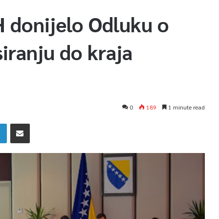
H donijelo Odluku o
iranju do kraja
0
189
1 minute read