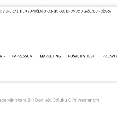
IVILNE ZAŠTITE KS UPUĆENI U KONJIC KAO ISPOMOĆ U GAŠENJU POŽARA
A
IMPRESSUM
MARKETING
POŠALJI VIJEST
PRIJAVI
jeće Ministara BiH Donijelo Odluku O Privremenom