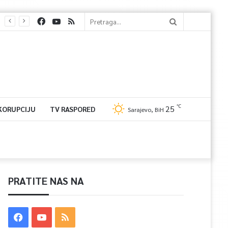
℃
25
 KORUPCIJU
TV RASPORED
Sarajevo, BiH
PRATITE NAS NA