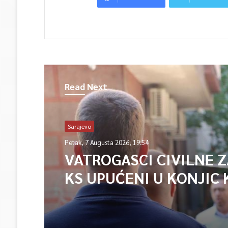
Read Next
Sarajevo
Petak, 7 Augusta 2026, 19:54
VATROGASCI CIVILNE 
KS UPUĆENI U KONJIC 
ISPOMOĆ U GAŠENJU 