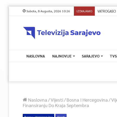
Subota, 8 Augusta, 2026 10:26
IZDVAJAMO
VATROGASCI C
NASLOVNA
NAJNOVIJE
SARAJEVO
TVS
Naslovna
/
Vijesti
/
Bosna I Hercegovina
/
Vi
Finansiranju Do Kraja Septembra
Bosna i Hercegovina
Vijesti