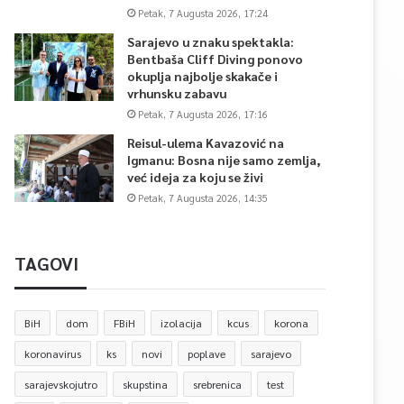
Petak, 7 Augusta 2026, 17:24
Sarajevo u znaku spektakla:
Bentbaša Cliff Diving ponovo
okuplja najbolje skakače i
vrhunsku zabavu
Petak, 7 Augusta 2026, 17:16
Reisul-ulema Kavazović na
Igmanu: Bosna nije samo zemlja,
već ideja za koju se živi
Petak, 7 Augusta 2026, 14:35
TAGOVI
BiH
dom
FBiH
izolacija
kcus
korona
koronavirus
ks
novi
poplave
sarajevo
sarajevskojutro
skupstina
srebrenica
test