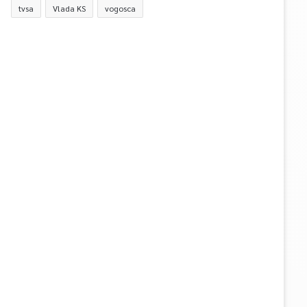
tvsa
Vlada KS
vogosca