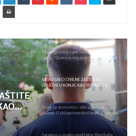
Mlada glumica Sara Seksan u emisiji
Špica: “Gluma je bila jedina opcija, uz rad
i disciplinu sve je moguće”
VATROGASCI CIVILNE ZAŠTITE KS
UPUĆENI U KONJIC KAO ISPOMOĆ U
GAŠENJU POŽARA
ZAŠTITE
KAO
Dova za domovinu i zikir u Ratnoj
džamiji: U sklopu manifestacije „Odbrana
POŽARA
BiH – Igman 2026“ odana počast
herojima
Sarajevo u znaku spektakla: Bentbaša