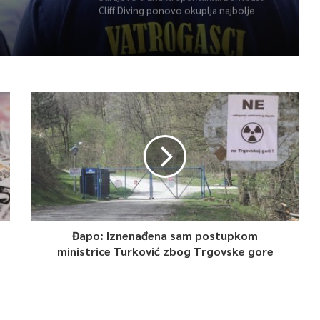
Cliff Diving ponovo okuplja najbolje
skakače i vrhunsku zabavu
Đapo: Iznenađena sam postupkom
ministrice Turković zbog Trgovske gore