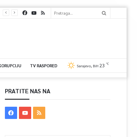
℃
23
 KORUPCIJU
TV RASPORED
Sarajevo, BiH
PRATITE NAS NA