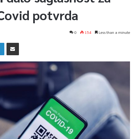
Covid potvrda
0
154
Less than a minute