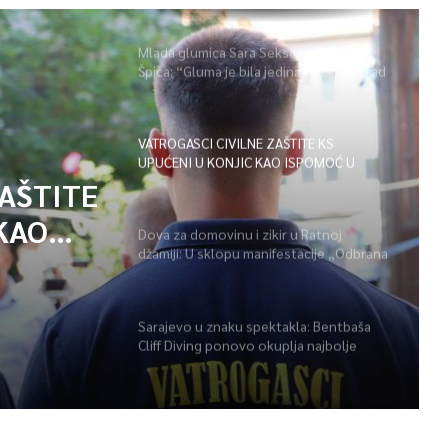
Mlada glumica Sara Seksan u emisiji
Špica: “Gluma je bila jedina opcija, uz rad
i disciplinu sve je moguće”
VATROGASCI CIVILNE ZAŠTITE KS
UPUĆENI U KONJIC KAO ISPOMOĆ U
GAŠENJU POŽARA
ZAŠTITE
KAO
Dova za domovinu i zikir u Ratnoj
džamiji: U sklopu manifestacije „Odbrana
POŽARA
BiH – Igman 2026“ odana počast
herojima
Sarajevo u znaku spektakla: Bentbaša
Cliff Diving ponovo okuplja najbolje
skakače i vrhunsku zabavu