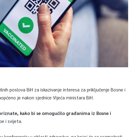
ilnih poslova BiH za iskazivanje interesa za priključenje Bosne i
općeno je nakon sjednice Vijeća ministara BiH.
iznate, kako bi se omogućilo građanima iz Bosne i
 i svijeta.
ku konferenciju u oblasti zdravstva, na kojoj će se razmatrati