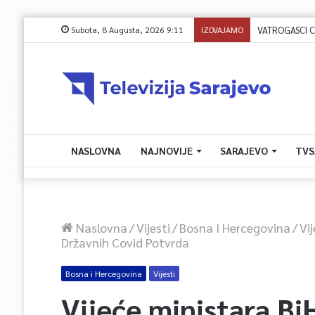
Subota, 8 Augusta, 2026 9:11
IZDVAJAMO
NASLOVNA
NAJNOVIJE
SARAJEVO
TVS
Naslovna
/
Vijesti
/
Bosna I Hercegovina
/
Vi
Državnih Covid Potvrda
Bosna i Hercegovina
Vijesti
Vijeće ministara Bi