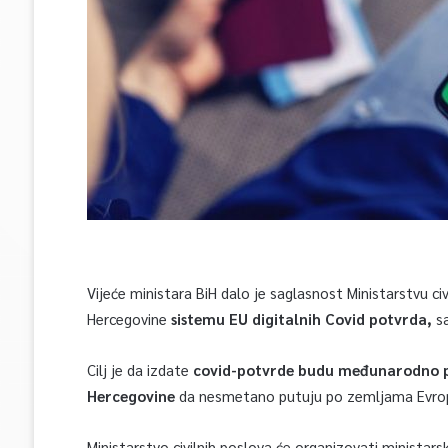
Vijeće ministara BiH dalo je saglasnost Ministarstvu civ
Hercegovine
sistemu EU digitalnih Covid potvrda,
sa
Cilj je da izdate
covid-potvrde budu međunarodno pr
Hercegovine
da nesmetano putuju po zemljama Evrope
Ministarstvo civilnih poslova će organizovati ministars