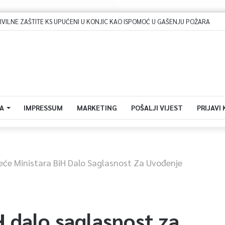
Dova za domovinu i zikir u Ratnoj džamiji: U sklopu manifestacije „Odbrana BiH – Igman 2026“ odana počast herojima
A
IMPRESSUM
MARKETING
POŠALJI VIJEST
PRIJAVI
jeće Ministara BiH Dalo Saglasnost Za Uvođenje
H dalo saglasnost za