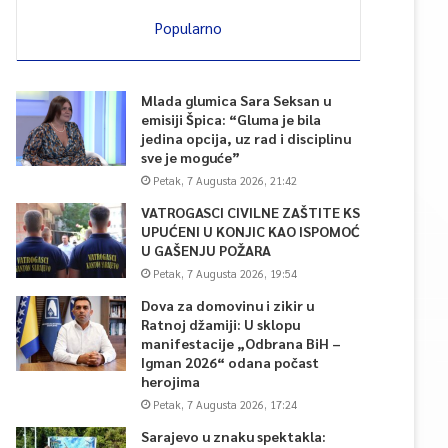
Popularno
Mlada glumica Sara Seksan u
emisiji Špica: “Gluma je bila
jedina opcija, uz rad i disciplinu
sve je moguće”
Petak, 7 Augusta 2026, 21:42
VATROGASCI CIVILNE ZAŠTITE KS
UPUĆENI U KONJIC KAO ISPOMOĆ
U GAŠENJU POŽARA
Petak, 7 Augusta 2026, 19:54
Dova za domovinu i zikir u
Ratnoj džamiji: U sklopu
manifestacije „Odbrana BiH –
Igman 2026“ odana počast
herojima
Petak, 7 Augusta 2026, 17:24
Sarajevo u znaku spektakla: