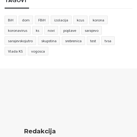
BiH
dom
FBiH
izolacija
kcus
korona
koronavirus
ks
novi
poplave
sarajevo
sarajevskojutro
skupstina
srebrenica
test
tvsa
Vlada KS
vogosca
Redakcija