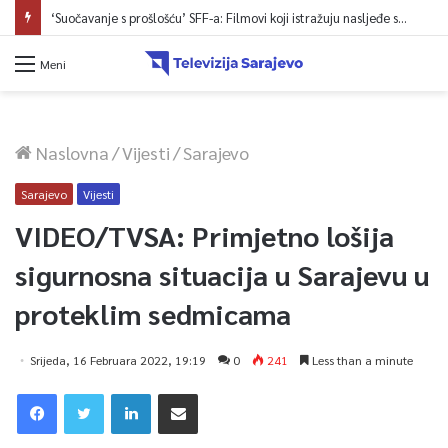
FOTO/Enes Begović priredio nezaboravnu večer na prepunom trgu na Ilidži
Meni
Naslovna
/
Vijesti
/
Sarajevo
Sarajevo
Vijesti
VIDEO/TVSA: Primjetno lošija
sigurnosna situacija u Sarajevu u
proteklim sedmicama
Srijeda, 16 Februara 2022, 19:19
0
241
Less than a minute