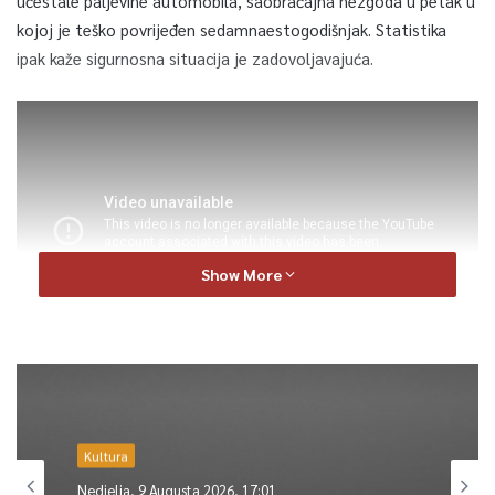
učestale paljevine automobila, saobraćajna nezgoda u petak u
kojoj je teško povrijeđen sedamnaestogodišnjak. Statistika
ipak kaže sigurnosna situacija je zadovoljavajuća.
Show More
0
Kultura
Article Rating
Nedjelja, 9 Augusta 2026, 17:01