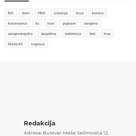
BiH
dom
FBiH
izolacija
kcus
korona
koronavirus
ks
novi
poplave
sarajevo
sarajevskojutro
skupstina
srebrenica
test
tvsa
Vlada KS
vogosca
Redakcija
Adresa: Bulevar Meše Selimovića 12,