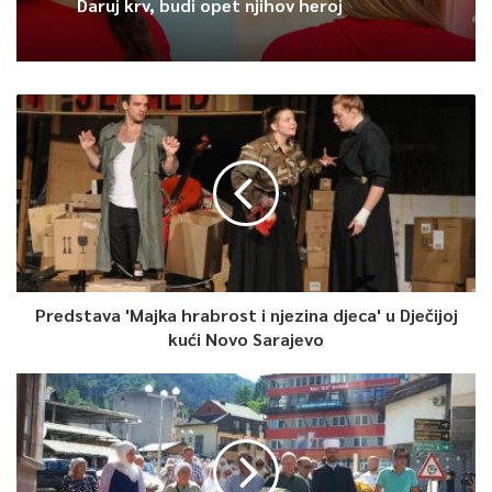
Daruj krv, budi opet njihov heroj
BiH
đoković
Visoko
Predstava 'Majka hrabrost i njezina djeca' u Dječijoj
kući Novo Sarajevo