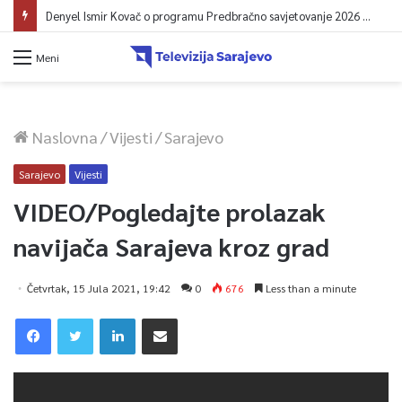
Denyel Ismir Kovač o programu Predbračno savjetovanje 2026 (video)
Meni
Naslovna
/
Vijesti
/
Sarajevo
Sarajevo
Vijesti
VIDEO/Pogledajte prolazak
navijača Sarajeva kroz grad
Četvrtak, 15 Jula 2021, 19:42
0
676
Less than a minute