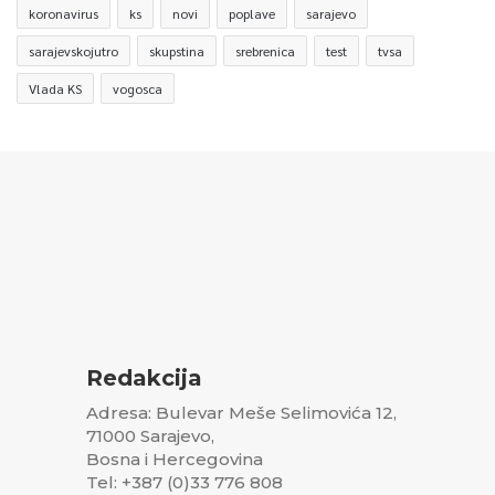
koronavirus
ks
novi
poplave
sarajevo
sarajevskojutro
skupstina
srebrenica
test
tvsa
Vlada KS
vogosca
Redakcija
Adresa: Bulevar Meše Selimovića 12,
71000 Sarajevo,
Bosna i Hercegovina
Tel: +387 (0)33 776 808