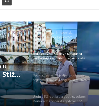
Izložba luksuznih i sportskih
automobila na Vilsonovom
Avdić za TVSA: Sarajevo u avgustu
centar regiona: Stižu lideri evropskih
gradova
o u
 Stižu
Općina Centar: Objavljen javni poziv
organizacijama civilnog društva 2026
a
U julu u KS rast broja gostiju, tokom
Merlinovih koncerata gotovo 156
miliona KM prometa