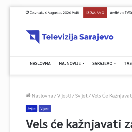
Četvrtak, 6 Augusta, 2026 9:48
IZDVAJAMO
Avdić za TVSA: S
NASLOVNA
NAJNOVIJE
SARAJEVO
TVS
Naslovna
/
Vijesti
/
Svijet
/
Vels Će Kažnjavat
Svijet
Vijesti
Vels će kažnjavati z