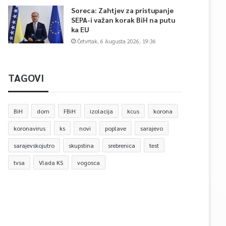
Soreca: Zahtjev za pristupanje
SEPA-i važan korak BiH na putu
ka EU
Četvrtak, 6 Augusta 2026, 19:36
TAGOVI
BiH
dom
FBiH
izolacija
kcus
korona
koronavirus
ks
novi
poplave
sarajevo
sarajevskojutro
skupstina
srebrenica
test
tvsa
Vlada KS
vogosca