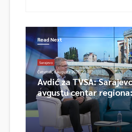
Read Next
Sarajevo
Četvrtak, 6 Augusta 2026, 20:48
Avdić za TVSA: Sarajev
avgustu centar regiona:
lideri evropskih gradov