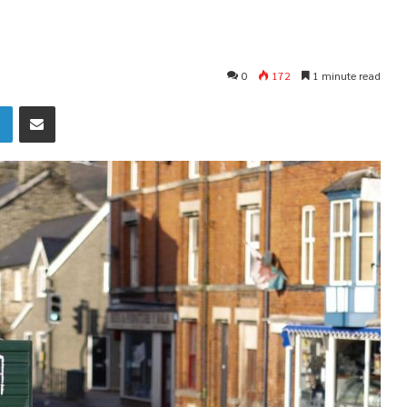
0
172
1 minute read