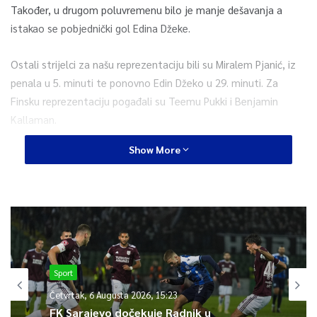
Također, u drugom poluvremenu bilo je manje dešavanja a
istakao se pobjednički gol Edina Džeke.
Ostali strijelci za našu reprezentaciju bili su Miralem Pjanić, iz
penala u 5. minuti te ponovno Edin Džeko u 29. minuti. Za
Finsku reprezentaciju pogađali su Teemu Pukki i Benjamin
Kallaman.
Show More
Ovom pobjedom “Zmajevi” su zadržali lidersku poziciju na
tabeli Grupe 3.
5
Article Rating
Sport
Četvrtak, 6 Augusta 2026, 15:23
FK Sarajevo dočekuje Radnik u