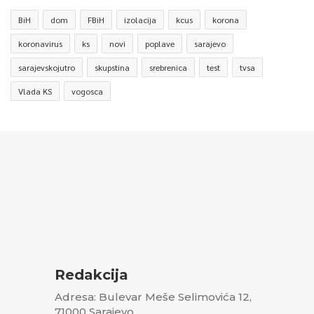
BiH
dom
FBiH
izolacija
kcus
korona
koronavirus
ks
novi
poplave
sarajevo
sarajevskojutro
skupstina
srebrenica
test
tvsa
Vlada KS
vogosca
Redakcija
Adresa: Bulevar Meše Selimovića 12,
71000 Sarajevo,