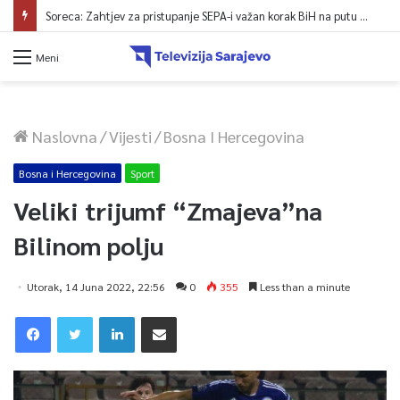
Soreca: Zahtjev za pristupanje SEPA-i važan korak BiH na putu ka EU
Meni
Naslovna
/
Vijesti
/
Bosna I Hercegovina
Bosna i Hercegovina
Sport
Veliki trijumf “Zmajeva”na
Bilinom polju
Utorak, 14 Juna 2022, 22:56
0
355
Less than a minute